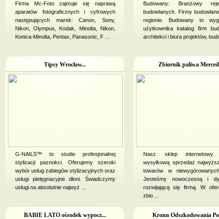
Firma Mc-Foto zajmuje się naprawą
Budowany: Branżowy reje
aparatów fotograficznych i cyfrowych
budowlanych. Firmy budowlan
następujących marek: Canon, Sony,
regionie. Budowany to wy
Nikon, Olympus, Kodak, Minolta, Nikon,
użytkownika katalog firm bu
Konica-Minolta, Pentax, Panasonic, F ...
architekci i biura projektów, budo
Tipsy Wrocław...
Zbiornik paliwa Mercede
G-NAILS™ to studio profesjonalnej
Nasz sklep internetowy 
stylizacji paznokci. Oferujemy szeroki
wysyłkową sprzedaż najwyższ
wybór usług zabiegów stylizacyjnych oraz
towarów w niewygórowanyc
usługi pielęgnacyjne dłoni. Świadczymy
Jesteśmy nowoczesną i dy
usługi na absolutnie najwyż ...
rozwijającą się firmą. W of
zbio ...
BABIE LATO ośrodek wypocz...
Kronn Odszkodowania Po