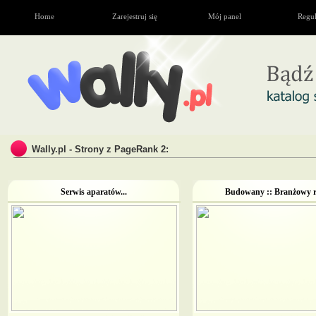
Home
Zarejestruj się
Mój panel
Regu
Wally.pl - Strony z PageRank 2:
Serwis aparatów...
Budowany :: Branżowy re