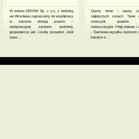
W imieniu KRONN Sp. z o.o, z siedzibą
Opony letnie i opony 
we Wrocławiu zapraszamy do współpracy
najlepszych cenach. Tanie
w zakresie obsługi prawno –
motocykli, quadów ak
windykacyjnej zarówno podmioty
motoryzacyjne. Felgi stalowe i 
gospodarcze jak i osoby prywatne. Jeśli
- Darmowa wysyłka kurierem 
masz ...
każdym e ...