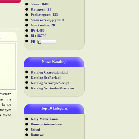
Stron: 3600
Kategorii: 21
Podkategorii: 433
Stron oczekujących: 0
Gości online: 28
IP: 4,480
BL: 58799
.
PR:
Nasze Katalogi:
Katalog Czarodziejski.pl
Katalog SeoPark.pl
Katalog WróżbywSieci.pl
Katalog WirtualneMiasta.eu
mienisz
ie na
 lampy
Top 10 kategorii:
naszym
a także
Koty Maine Coon
Domeny internetowe
Usługi
Domowe