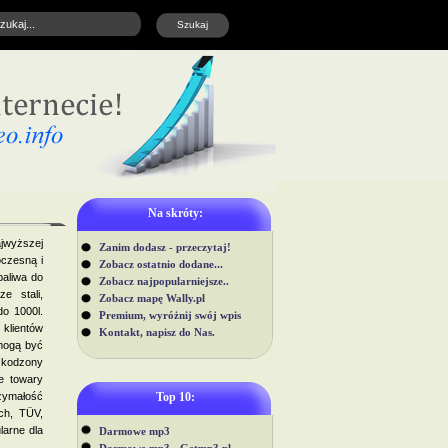
Na skróty:
jwyższej
Zanim dodasz - przeczytaj!
czesną i
Zobacz ostatnio dodane...
paliwa do
Zobacz najpopularniejsze..
e stali,
Zobacz mapę Wally.pl
do 1000l.
Premium, wyróżnij swój wpis
klientów
Kontakt, napisz do Nas.
mogą być
zkodzony
e towary
zymałość
Top 10:
och, TÜV,
larne dla
Darmowe mp3