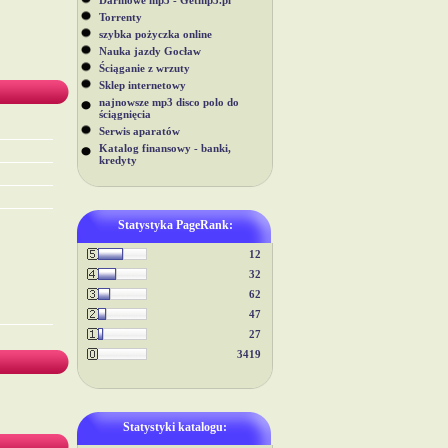
Darmowe mp3 - Getmp3.pl
Torrenty
szybka pożyczka online
Nauka jazdy Gocław
Ściąganie z wrzuty
Sklep internetowy
najnowsze mp3 disco polo do
ściągnięcia
Serwis aparatów
Katalog finansowy - banki,
kredyty
Statystyka PageRank:
12
32
62
47
27
3419
Statystyki katalogu: