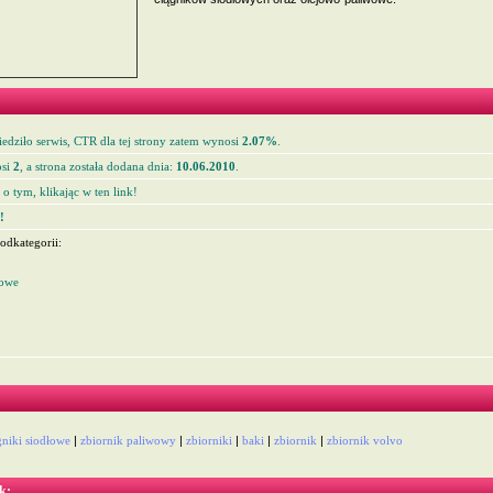
edziło serwis, CTR dla tej strony zatem wynosi
2.07%
.
si
2
, a strona została dodana dnia:
10.06.2010
.
o tym, klikając w ten link!
!
odkategorii:
dowe
gniki siodłowe
|
zbiornik paliwowy
|
zbiorniki
|
baki
|
zbiornik
|
zbiornik volvo
k: