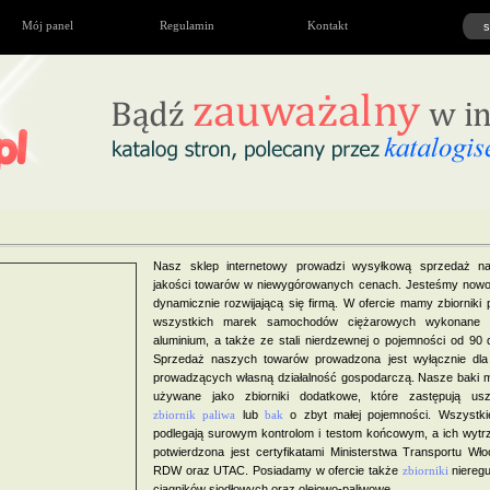
Mój panel
Regulamin
Kontakt
Nasz sklep internetowy prowadzi wysyłkową sprzedaż na
jakości towarów w niewygórowanych cenach. Jesteśmy nowo
dynamicznie rozwijającą się firmą. W ofercie mamy zbiorniki 
wszystkich marek samochodów ciężarowych wykonane z
aluminium, a także ze stali nierdzewnej o pojemności od 90 
Sprzedaż naszych towarów prowadzona jest wyłącznie dla 
prowadzących własną działalność gospodarczą. Nasze baki 
używane jako zbiorniki dodatkowe, które zastępują us
zbiornik paliwa
lub
bak
o zbyt małej pojemności. Wszystki
podlegają surowym kontrolom i testom końcowym, a ich wytr
potwierdzona jest certyfikatami Ministerstwa Transportu Wł
RDW oraz UTAC. Posiadamy w ofercie także
zbiorniki
nieregu
ciągników siodłowych oraz olejowo-paliwowe.