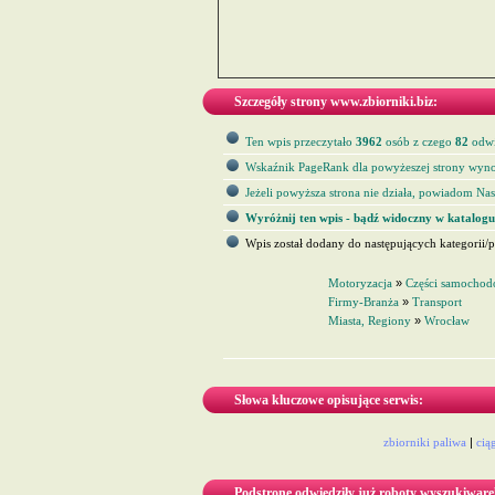
Szczegóły strony www.zbiorniki.biz:
Ten wpis przeczytało
3962
osób z czego
82
odwi
Wskaźnik PageRank dla powyżeszej strony wyno
Jeżeli powyższa strona nie działa, powiadom Nas 
Wyróżnij ten wpis - bądź widoczny w katalogu
Wpis został dodany do następujących kategorii/p
Motoryzacja
»
Części samocho
Firmy-Branża
»
Transport
Miasta, Regiony
»
Wrocław
Słowa kluczowe opisujące serwis:
zbiorniki paliwa
|
cią
Podstronę odwiedziły już roboty wyszukiware