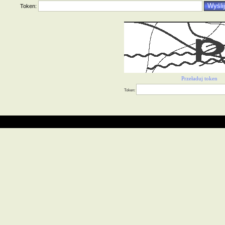
Token:
Przeładuj token
Token: