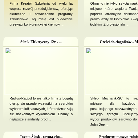
Firma Kreator Szkolenia od wielu lat
Olimp to nie tylko szkoła nauki
wspiera rozwój przedsiębiorstw, oferując
miejsce, które wspiera Twoj
skuteczne i nowoczesne programy
poprzez atrakcyjne dofinans
szkoleniowe. Jej misją jest budowanie
prawo jazdy w Piotrkowie i wo
przewagi konkurencyjnej klientów ...
łódzkim. Z profesjonaln ...
Silnik Elektryczny 12v - ...
Części do ciągników - Me
Radius-Radpol to nie tylko firma z bogatą
Sklep Mechanik-SC to niez
ofertą, ale przede wszystkim z szerokim
miejsce dla każdego 
wyborem kół pasowych, które odznaczają
poszukującego niezawodnych 
się doskonałym wykonaniem. Dbamy o
swojego sprzętu. Oferujem
najlepsze standardy prod ...
wybór produktów zarówno do 
John Dee ...
Toyota Śląsk - toyota-cho...
Producent maszyn rolnicz