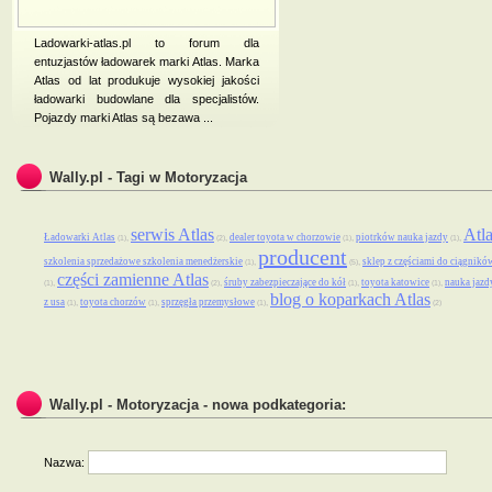
Ladowarki-atlas.pl to forum dla
entuzjastów ładowarek marki Atlas. Marka
Atlas od lat produkuje wysokiej jakości
ładowarki budowlane dla specjalistów.
Pojazdy marki Atlas są bezawa ...
Wally.pl - Tagi w Motoryzacja
serwis Atlas
Atla
Ładowarki Atlas
dealer toyota w chorzowie
piotrków nauka jazdy
,
,
,
,
(1)
(2)
(1)
(1)
producent
szkolenia sprzedażowe szkolenia menedżerskie
sklep z częściami do ciągnikó
,
,
(1)
(5)
części zamienne Atlas
śruby zabezpieczające do kół
toyota katowice
nauka jazd
,
,
,
,
(1)
(2)
(1)
(1)
blog o koparkach Atlas
z usa
toyota chorzów
sprzęgła przemysłowe
,
,
,
(1)
(1)
(1)
(2)
Wally.pl - Motoryzacja - nowa podkategoria:
Nazwa: