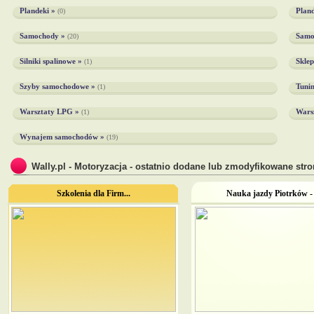
Plandeki »
Plan
(0)
Samochody »
Samo
(20)
Silniki spalinowe »
Skle
(1)
Szyby samochodowe »
Tuni
(1)
Warsztaty LPG »
Wars
(1)
Wynajem samochodów »
(19)
Wally.pl - Motoryzacja - ostatnio dodane lub zmodyfikowane stro
Szkolenia dla Firm...
Nauka jazdy Piotrków - o