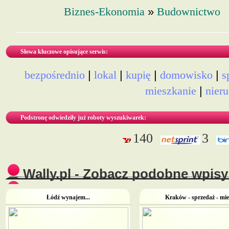
»
Biznes-Ekonomia
Budownictwo
Słowa kluczowe opisujące serwis:
|
|
|
|
bezpośrednio
lokal
kupię
domowisko
s
|
mieszkanie
nier
Podstronę odwiedziły już roboty wyszukiwarek:
140
3
Wally.pl - Zobacz podobne wpisy 
Łódź wynajem...
Kraków - sprzedaż - mies