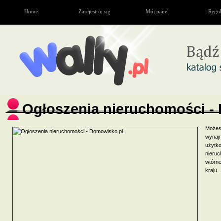
Home
Zarejestruj się
Mój panel
Regu
Ogłoszenia nieruchomości -
Możes
wynajm
użytk
nieru
wtórne
kraju.