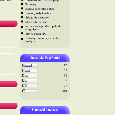
Darmowe mp3 - Getmp3.pl
Torrenty
szybka pożyczka online
Nauka jazdy Gocław
Ściąganie z wrzuty
Sklep internetowy
najnowsze mp3 disco polo do
ściągnięcia
Serwis aparatów
Katalog finansowy - banki,
kredyty
Statystyka PageRank:
12
32
62
47
27
3419
Statystyki katalogu: