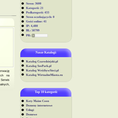
Stron: 3600
Kategorii: 21
Podkategorii: 433
Stron oczekujących: 0
Gości online: 41
IP: 4,480
BL: 58799
PR:
Nasze Katalogi:
Katalog Czarodziejski.pl
Katalog SeoPark.pl
Katalog WróżbywSieci.pl
zerwację
Katalog WirtualneMiasta.eu
zych na
. Serwis
alnych,
Top 10 kategorii:
Koty Maine Coon
Domeny internetowe
Usługi
Domowe