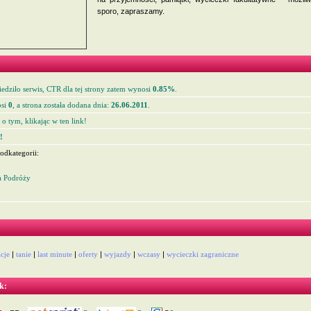
sporo, zapraszamy.
edziło serwis, CTR dla tej strony zatem wynosi
0.85%
.
si
0
, a strona została dodana dnia:
26.06.2011
.
o tym, klikając w ten link!
!
odkategorii:
a Podróży
cje
|
tanie
|
last minute
|
oferty
|
wyjazdy
|
wczasy
|
wycieczki zagraniczne
k: