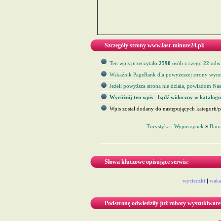
Szczegóły strony www.last-minute24.pl:
Ten wpis przeczytało
2590
osób z czego
22
odwi
Wskaźnik PageRank dla powyżeszej strony wyno
Jeżeli powyższa strona nie działa, powiadom Nas 
Wyróżnij ten wpis - bądź widoczny w katalogu
Wpis został dodany do następujących kategorii/p
Turystyka i Wypoczynek
»
Biur
Słowa kluczowe opisujące serwis:
wycieczki
|
waka
Podstronę odwiedziły już roboty wyszukiware