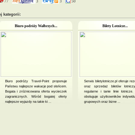
77
3
3
50
j kategorii:
Biuro podróży Wałbrzych...
Bilety Lotnicze...
Biuro podróży Travel-Point proponuje
Serwis biletylotnicze.pl oferuje re
Państwu najlepsze wakacje pod słońcem.
oraz sprzedaż biletów lotnic
Bogata i zróżnicowana oferta wycieczek
regularne i tanie linie lotnicze
zagranicznych. Wśród bogatej oferty
obsługuje użytkowników indywidu
najlepsze wyjazdy na takie ki ...
grupowych oraz bizne ...