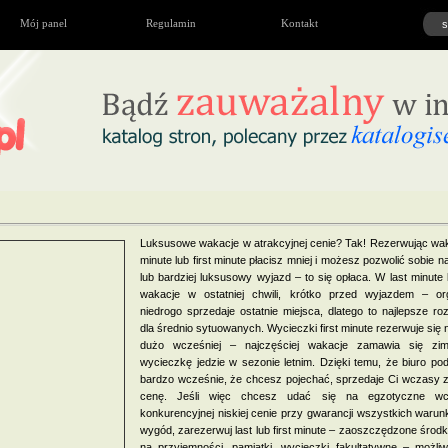
Mój panel
Regulamin
Kontakt
Luksusowe wakacje w atrakcyjnej cenie? Tak! Rezerwując wak
minute lub first minute płacisz mniej i możesz pozwolić sobie n
lub bardziej luksusowy wyjazd – to się opłaca. W last minute
wakacje w ostatniej chwili, krótko przed wyjazdem – org
niedrogo sprzedaje ostatnie miejsca, dlatego to najlepsze ro
dla średnio sytuowanych. Wycieczki first minute rezerwuje się 
dużo wcześniej – najczęściej wakacje zamawia się z
wycieczkę jedzie w sezonie letnim. Dzięki temu, że biuro po
bardzo wcześnie, że chcesz pojechać, sprzedaje Ci wczasy 
cenę. Jeśli więc chcesz udać się na egzotyczne w
konkurencyjnej niskiej cenie przy gwarancji wszystkich waru
wygód, zarezerwuj last lub first minute – zaoszczędzone środ
na przyjemności, pamiątki, wycieczki fakultatywne – możliw