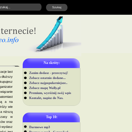
Na skróty:
acje last
Zanim dodasz - przeczytaj!
a dłuższy
Zobacz ostatnio dodane...
 kupujesz
Zobacz najpopularniejsze..
anizator
Zobacz mapę Wally.pl
związanie
Premium, wyróżnij swój wpis
natomiast
Kontakt, napisz do Nas.
imą a na
dróży wie
za niższą
czasy w
Top 10:
nków oraz
ki wydasz
Darmowe mp3
ości jest