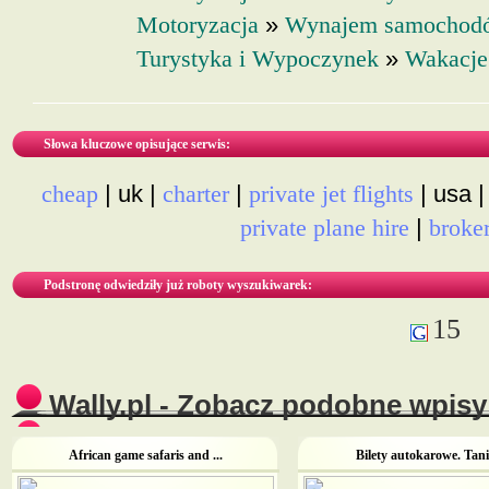
»
Motoryzacja
Wynajem samochod
»
Turystyka i Wypoczynek
Wakacje
Słowa kluczowe opisujące serwis:
| uk |
|
| usa 
cheap
charter
private jet flights
|
private plane hire
broke
Podstronę odwiedziły już roboty wyszukiwarek:
15
Wally.pl - Zobacz podobne wpisy 
African game safaris and ...
Bilety autokarowe. Tanie