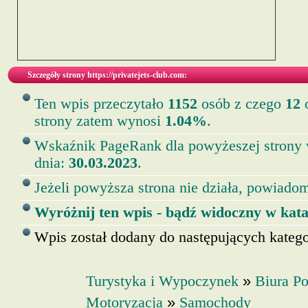
Szczegóły strony https://privatejets-club.com:
Ten wpis przeczytało
1152
osób z czego
12
o
strony zatem wynosi
1.04%
.
Wskaźnik PageRank dla powyżeszej strony
dnia:
30.03.2023
.
Jeżeli powyższa strona nie działa, powiadom
Wyróżnij ten wpis - bądź widoczny w kata
Wpis został dodany do następujących kategor
»
Turystyka i Wypoczynek
Biura P
»
Motoryzacja
Samochody