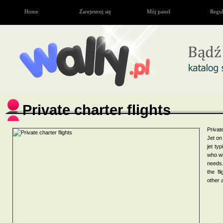
Home
Zarejestruj się
Mój panel
Regu
Private charter flights
Privat
Jet on
jet ty
who wil
needs.
the fl
other 