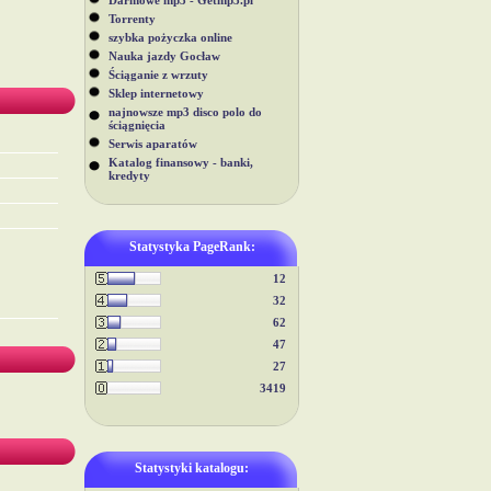
Darmowe mp3 - Getmp3.pl
Torrenty
szybka pożyczka online
Nauka jazdy Gocław
Ściąganie z wrzuty
Sklep internetowy
najnowsze mp3 disco polo do
ściągnięcia
Serwis aparatów
Katalog finansowy - banki,
kredyty
Statystyka PageRank:
12
32
62
47
27
3419
Statystyki katalogu: