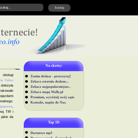
Na skróty:
 obsługi
Zanim dodasz - przeczytaj!
wis Volvo
Zobacz ostatnio dodane...
dołożyła
Zobacz najpopularniejsze..
brakowało
Zobacz mapę Wally.pl
pojazdami
Premium, wyróżnij swój wpis
nalnego.
Kontakt, napisz do Nas.
iężarowe
,
wą TIR i
 jakie da
Top 10:
Darmowe mp3