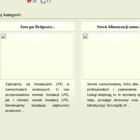
39
13
j kategorii:
Auto gaz Bydgoszcz...
Serwis klimatyzacji samoc..
Zajmujemy się instalacjami LPG w
Serwis samochodowy, który dba 
samochodach osobowych. U nas
profesjonalizm i zadowolenie k
przeprowadzisz montaż instalacji LPG,
Usługi obejmują, m. in. wymianę 
jak i również serwis instalacji LPG.
oleju, przegląd okresowy oraz
Serwisujemy instalacje większości
klimatyzacji. Szczegóły of ...
producent ...