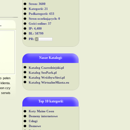
Stron: 3600
Kategorii: 21
Podkategorii: 433
Stron oczekujących: 0
Gości online: 37
.
IP: 4,480
BL: 58799
PR:
Nasze Katalogi:
Katalog Czarodziejski.pl
Katalog SeoPark.pl
Katalog WróżbywSieci.pl
o pełen
Katalog WirtualneMiasta.eu
lienta.
opon czy
 serwis
Top 10 kategorii:
Koty Maine Coon
Domeny internetowe
Usługi
Domowe