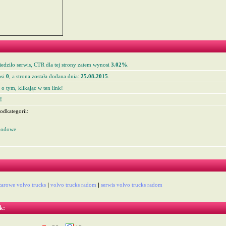
edziło serwis, CTR dla tej strony zatem wynosi
3.02%
.
si
0
, a strona została dodana dnia:
25.08.2015
.
o tym, klikając w ten link!
!
odkategorii:
hodowe
żarowe volvo trucks
|
volvo trucks radom
|
serwis volvo trucks radom
k: