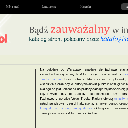
Mój panel
Regulamin
Kontakt
Na południe od Warszawy znajduje się fachowa stacja
samochodów ciężarowych Volvo i innych ciężarówek -
ser
Trucks Radom
. Firma Intruck, która kieruje tą placówkę 
wszelkich starań aby w autoryzowanym punkcie obsługi nie 
niczego co jest konieczne do profesjonalnego zajmowania się 
ciężarowymi, czy to zaplecza technicznego, czy perso
Fachowcy z serwisu Volvo Trucks Radom oferują
pojazdy c
usługi serwisowe, części i akcesoria, a nawet pomoc drogo
kompleksowe naprawy powypadkowe
. Odkryj sam możliwości
Twojej firmie serwis Volvo Trucks Radom.