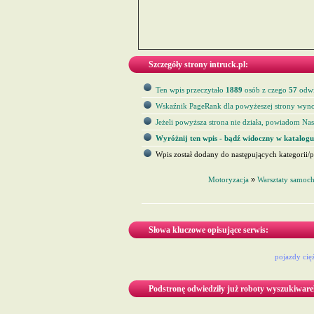
Szczegóły strony intruck.pl:
Ten wpis przeczytało
1889
osób z czego
57
odwi
Wskaźnik PageRank dla powyżeszej strony wyno
Jeżeli powyższa strona nie działa, powiadom Nas 
Wyróżnij ten wpis - bądź widoczny w katalogu
Wpis został dodany do następujących kategorii/p
Motoryzacja
»
Warsztaty samoc
Słowa kluczowe opisujące serwis:
pojazdy cię
Podstronę odwiedziły już roboty wyszukiware