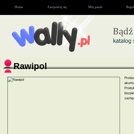
Home
Zarejestruj się
Mój panel
Regu
Rawipol
Prod
akumu
Produ
bezpi
zachę