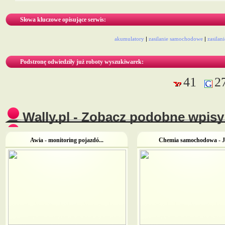
Słowa kluczowe opisujące serwis:
akumulatory
|
zasilanie samochodowe
|
zasilani
Podstronę odwiedziły już roboty wyszukiwarek:
41
2
Wally.pl - Zobacz podobne wpisy 
Awia - monitoring pojazdó...
Chemia samochodowa - JG