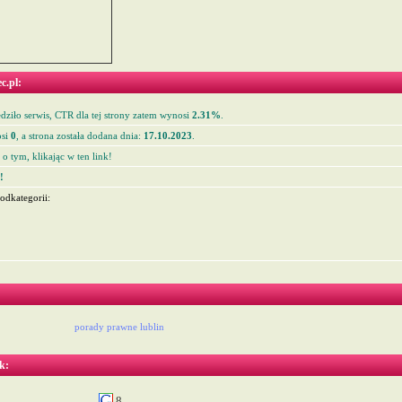
c.pl:
ziło serwis, CTR dla tej strony zatem wynosi
2.31%
.
si
0
, a strona została dodana dnia:
17.10.2023
.
o tym, klikając w ten link!
!
odkategorii:
porady prawne lublin
k:
8