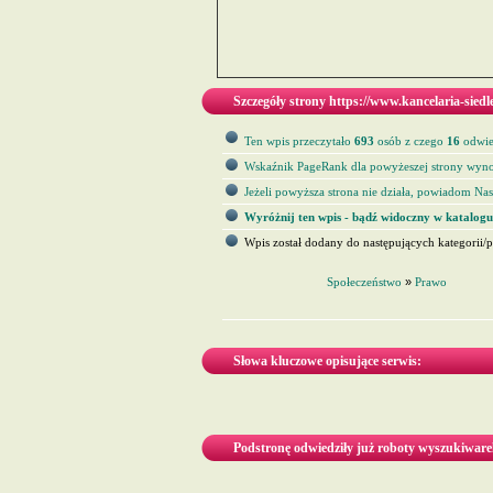
Szczegóły strony https://www.kancelaria-siedle
Ten wpis przeczytało
693
osób z czego
16
odwied
Wskaźnik PageRank dla powyżeszej strony wyno
Jeżeli powyższa strona nie działa, powiadom Nas 
Wyróżnij ten wpis - bądź widoczny w katalogu
Wpis został dodany do następujących kategorii/p
Społeczeństwo
»
Prawo
Słowa kluczowe opisujące serwis:
Podstronę odwiedziły już roboty wyszukiware