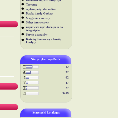
Darmowe mp3 - Getmp3.pl
Torrenty
szybka pożyczka online
Nauka jazdy Gocław
Ściąganie z wrzuty
Sklep internetowy
najnowsze mp3 disco polo do
ściągnięcia
Serwis aparatów
Katalog finansowy - banki,
kredyty
Statystyka PageRank:
12
32
62
47
27
3419
Statystyki katalogu: