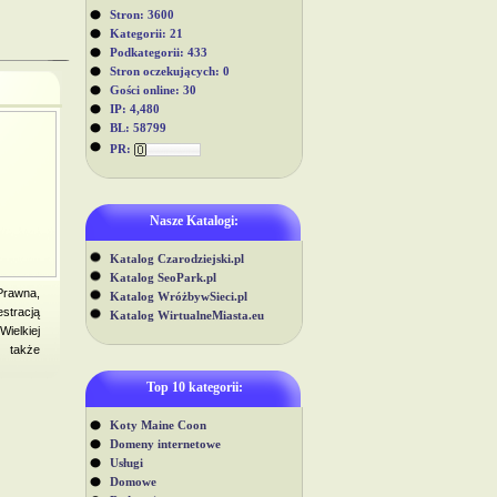
Stron: 3600
Kategorii: 21
Podkategorii: 433
Stron oczekujących: 0
Gości online: 30
IP: 4,480
BL: 58799
PR:
Nasze Katalogi:
Katalog Czarodziejski.pl
Katalog SeoPark.pl
 Prawna,
Katalog WróżbywSieci.pl
stracją
Katalog WirtualneMiasta.eu
ielkiej
ę także
Top 10 kategorii:
Koty Maine Coon
Domeny internetowe
Usługi
Domowe