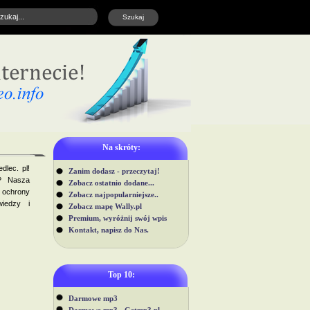
Na skróty:
dlec. pl!
Zanim dodasz - przeczytaj!
e? Nasza
Zobacz ostatnio dodane...
 ochrony
Zobacz najpopularniejsze..
iedzy i
Zobacz mapę Wally.pl
Premium, wyróżnij swój wpis
Kontakt, napisz do Nas.
Top 10:
Darmowe mp3