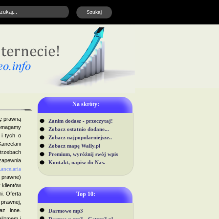
Na skróty:
ę prawną
Zanim dodasz - przeczytaj!
omagamy
Zobacz ostatnio dodane...
i tych o
Zobacz najpopularniejsze..
ancelarii
Zobacz mapę Wally.pl
trzebach
Premium, wyróżnij swój wpis
 zapewnia
Kontakt, napisz do Nas.
ancelaria
 prawne)
 klientów
i. Oferta
Top 10:
prawnej,
az inne.
Darmowe mp3
alizmem i