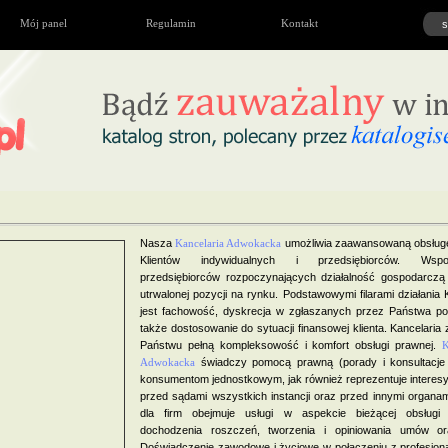
Mój panel
Regulamin
Kontakt
Nasza
Kancelaria Adwokacka
umożliwia zaawansowaną obsług
Klientów indywidualnych i przedsiębiorców. Wsp
przedsiębiorców rozpoczynających działalność gospodarczą 
utrwalonej pozycji na rynku. Podstawowymi filarami działania K
jest fachowość, dyskrecja w zgłaszanych przez Państwa po
także dostosowanie do sytuacji finansowej klienta. Kancelaria
Państwu pełną kompleksowość i komfort obsługi prawnej.
K
Adwokacka
świadczy pomocą prawną (porady i konsultacje
konsumentom jednostkowym, jak również reprezentuje interesy
przed sądami wszystkich instancji oraz przed innymi organam
dla firm obejmuje usługi w aspekcie bieżącej obsługi 
dochodzenia roszczeń, tworzenia i opiniowania umów or
Doświadczenie zawodowe i życiowe w połączeniu z profesjon