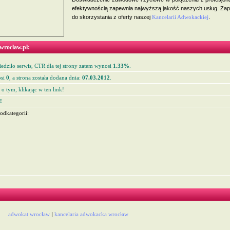
efektywnością zapewnia najwyższą jakość naszych usług. Za
do skorzystania z oferty naszej
Kancelarii Adwokackiej
.
wroclaw.pl:
edziło serwis, CTR dla tej strony zatem wynosi
1.33%
.
si
0
, a strona została dodana dnia:
07.03.2012
.
o tym, klikając w ten link!
!
odkategorii:
adwokat wrocław
|
kancelaria adwokacka wrocław