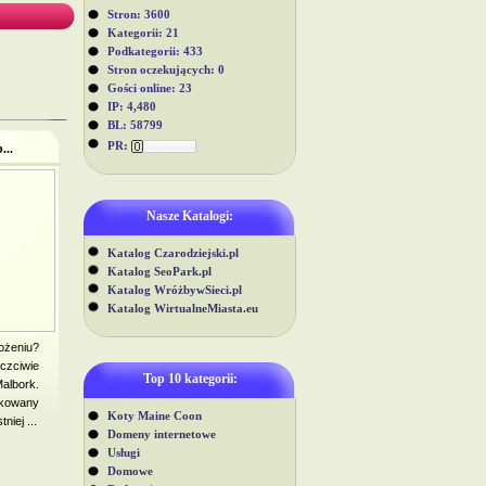
Stron: 3600
Kategorii: 21
Podkategorii: 433
Stron oczekujących: 0
Gości online: 23
IP: 4,480
BL: 58799
PR:
...
Nasze Katalogi:
Katalog Czarodziejski.pl
Katalog SeoPark.pl
Katalog WróżbywSieci.pl
Katalog WirtualneMiasta.eu
ożeniu?
zciwie
Top 10 kategorii:
Malbork.
kowany
Koty Maine Coon
iej ...
Domeny internetowe
Usługi
Domowe