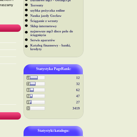
Darmowe mp3 - Getmp3.pl
praszamy
Torrenty
szybka pożyczka online
Nauka jazdy Gocław
Ściąganie z wrzuty
Sklep internetowy
najnowsze mp3 disco polo do
ściągnięcia
Serwis aparatów
Katalog finansowy - banki,
kredyty
Statystyka PageRank:
12
32
62
47
27
3419
Statystyki katalogu: