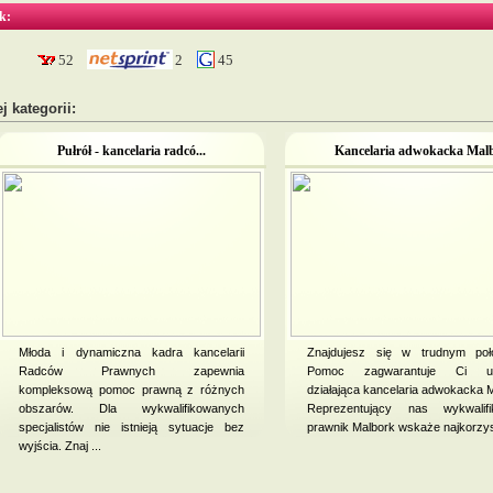
k:
52
2
45
j kategorii:
Pułrół - kancelaria radcó...
Kancelaria adwokacka Malb
Młoda i dynamiczna kadra kancelarii
Znajdujesz się w trudnym poł
Radców Prawnych zapewnia
Pomoc zagwarantuje Ci uc
kompleksową pomoc prawną z różnych
działająca kancelaria adwokacka 
obszarów. Dla wykwalifikowanych
Reprezentujący nas wykwalifi
specjalistów nie istnieją sytuacje bez
prawnik Malbork wskaże najkorzystn
wyjścia. Znaj ...