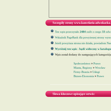
Szczegóły strony www.kancelaria-adwokacka.
Ten wpis przeczytało
2484
osób z czego
33
odwi
Wskaźnik PageRank dla powyżeszej strony wyno
Jeżeli powyższa strona nie działa, powiadom Nas 
Wyróżnij ten wpis - bądź widoczny w katalogu
Wpis został dodany do następujących kategorii/p
Społeczeństwo
»
Prawo
Miasta, Regiony
»
Wrocław
Firmy-Branża
»
Usługi
Biznes-Ekonomia
»
Prawo
Słowa kluczowe opisujące serwis: