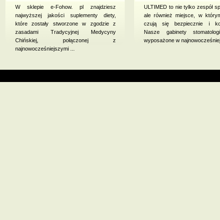
W sklepie e-Fohow. pl znajdziesz
ULTIMED to nie tylko zespół spe
najwyższej jakości suplementy diety,
ale również miejsce, w który
które zostały stworzone w zgodzie z
czują się bezpiecznie i ko
zasadami Tradycyjnej Medycyny
Nasze gabinety stomatolo
Chińskiej, połączonej z
wyposażone w najnowocześniejs
najnowocześniejszymi ...