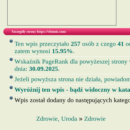
Szczegóły strony https://vbionic.com:
Ten wpis przeczytało
257
osób z czego
41
od
zatem wynosi
15.95%
.
Wskaźnik PageRank dla powyżeszej strony
dnia:
30.09.2025
.
Jeżeli powyższa strona nie działa, powiadom
Wyróżnij ten wpis - bądź widoczny w kata
Wpis został dodany do następujących kategor
»
Zdrowie, Uroda
Zdrowie