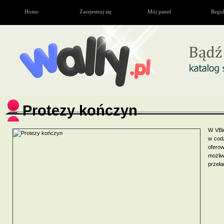
Home
Zarejestruj się
Mój panel
Regu
Protezy kończyn
W VBio
w cod
ofero
możli
przeła