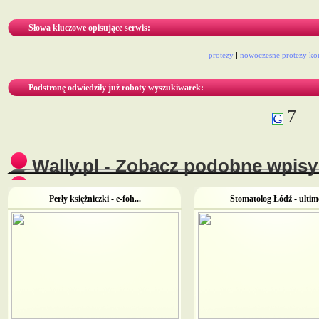
Słowa kluczowe opisujące serwis:
protezy
|
nowoczesne protezy k
Podstronę odwiedziły już roboty wyszukiwarek:
7
Wally.pl - Zobacz podobne wpisy 
Perły księżniczki - e-foh...
Stomatolog Łódź - ultime