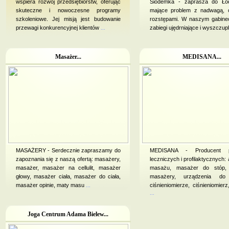
wspiera rozwój przedsiębiorstw, oferując
Siódemka - zaprasza do Ło
skuteczne i nowoczesne programy
mające problem z nadwagą, ce
szkoleniowe. Jej misją jest budowanie
rozstępami. W naszym gabine
przewagi konkurencyjnej klientów
...
zabiegi ujędrniające i wyszczup
Masażer...
MEDISANA...
MASAŻERY - Serdecznie zapraszamy do
MEDISANA - Producent p
zapoznania się z naszą ofertą: masażery,
leczniczych i profilaktycznych:
masażer, masażer na cellulit, masażer
masażu, masażer do stóp,
głowy, masażer ciała, masażer do ciała,
masażery, urządzenia do
masażer opinie, maty masu
...
ciśnieniomierze, ciśnieniomier
...
Joga Centrum Adama Bielew...