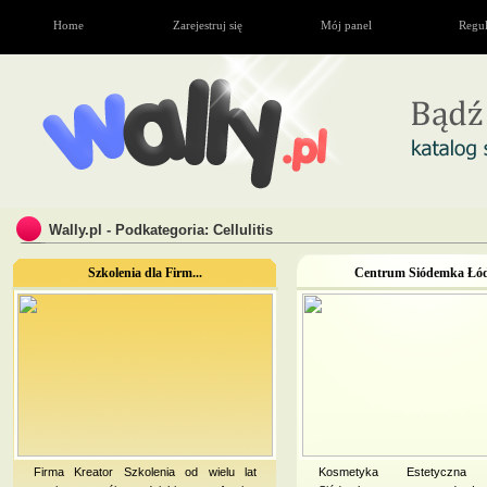
Home
Zarejestruj się
Mój panel
Regu
Wally.pl - Podkategoria: Cellulitis
Szkolenia dla Firm...
Centrum Siódemka Łódź
Firma Kreator Szkolenia od wielu lat
Kosmetyka Estetyczna 