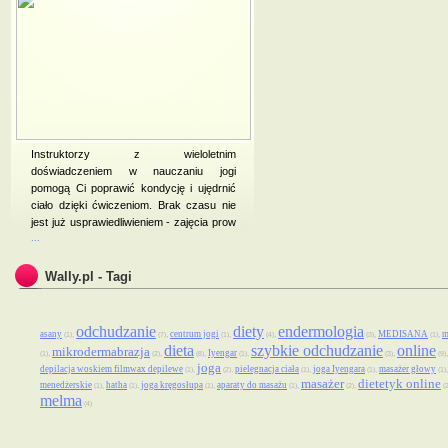
Instruktorzy z wieloletnim
doświadczeniem w nauczaniu jogi
pomogą Ci poprawić kondycję i ujędrnić
ciało dzięki ćwiczeniom. Brak czasu nie
jest już usprawiedliwieniem - zajęcia prow
...
Wally.pl - Tagi
odchudzanie
diety
endermologia
asany
centrum jogi
MEDISANA
m
,
,
,
,
,
,
(1)
(7)
(1)
(4)
(3)
(1)
dieta
szybkie odchudzanie
online
mikrodermabrazja
Iyengar
,
,
,
,
,
(1)
(2)
(8)
(1)
(3)
(9)
joga
depilacja woskiem filmwax depilewe
pielegnacja ciała
joga Iyengara
masażer głowy
,
,
,
,
(1)
(2)
(1)
(1)
(1)
masażer
dietetyk online
menedżerskie
hatha
joga kręgosłupa
aparaty do masażu
,
,
,
,
,
(1)
(1)
(1)
(1)
(2)
(
melma
(4)