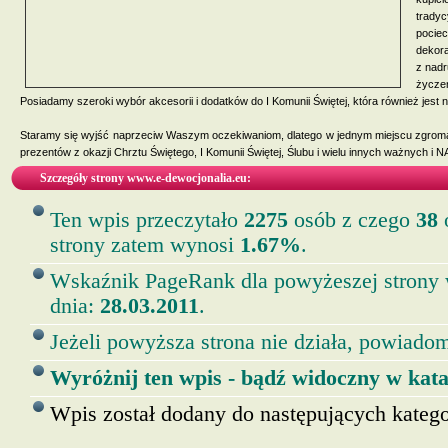
trady
pocie
dekora
z nadr
życzen
Posiadamy szeroki wybór akcesorii i dodatków do I Komunii Świętej, która również je
Staramy się wyjść naprzeciw Waszym oczekiwaniom, dlatego w jednym miejscu zgromad
prezentów z okazji Chrztu Świętego, I Komunii Świętej, Ślubu i wielu innych ważny
Szczegóły strony www.e-dewocjonalia.eu:
Ten wpis przeczytało
2275
osób z czego
38
o
strony zatem wynosi
1.67%
.
Wskaźnik PageRank dla powyżeszej strony
dnia:
28.03.2011
.
Jeżeli powyższa strona nie działa, powiadom
Wyróżnij ten wpis - bądź widoczny w kata
Wpis został dodany do następujących kategor