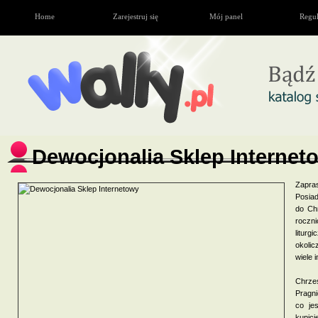
Home
Zarejestruj się
Mój panel
Regu
Dewocjonalia Sklep Internet
Zapra
Posiad
do Chr
roczni
liturg
okolic
wiele 
Chrzes
Pragn
co je
kupici