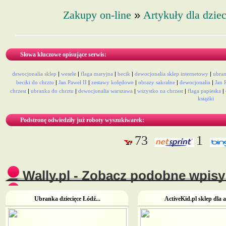
»
Zakupy on-line
Artykuły dla dziec
Słowa kluczowe opisujące serwis:
dewocjonalia sklep
|
wesele
|
flaga maryjna
|
becik
|
dewocjonalia sklep internetowy
|
ubran
beciki do chrztu
|
Jan Paweł II
|
zestawy kolędowe
|
obrazy sakralne
|
dewocjonalia
|
Jan 
chrzest
|
ubranka do chrztu
|
dewocjonalia warszawa
|
wszystko na chrzest
|
flaga papieska
|
książki
Podstronę odwiedziły już roboty wyszukiwarek:
73
1
Wally.pl - Zobacz podobne wpisy 
Ubranka dziecięce Łódź...
ActiveKid.pl sklep dla a