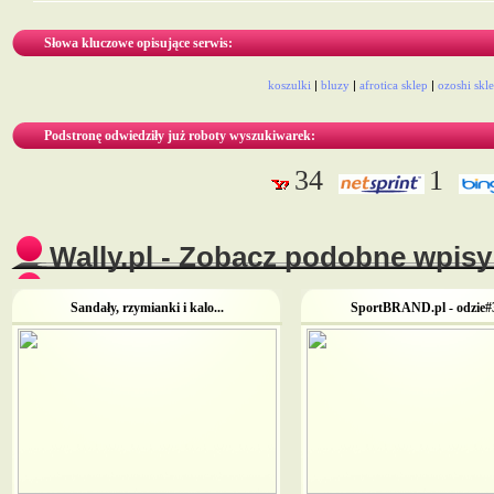
Słowa kluczowe opisujące serwis:
koszulki
|
bluzy
|
afrotica sklep
|
ozoshi skl
Podstronę odwiedziły już roboty wyszukiwarek:
34
1
Wally.pl - Zobacz podobne wpisy 
Sandały, rzymianki i kalo...
SportBRAND.pl - odzie#3