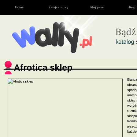
Home
Zarejestruj się
Mój panel
Regu
Afrotica sklep
Blancz
ubran
spodn
materi
sklep 
wyróż
rozmia
sklep
trend
jeszcz
każdeg