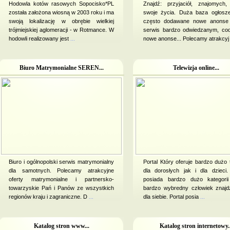
Hodowla kotów rasowych Sopocisko*PL
Znajdź: przyjaciół, znajomych,
została założona wiosną w 2003 roku i ma
swoje życia. Duża baza ogłosz
swoją lokalizację w obrębie wielkiej
często dodawane nowe anonse 
trójmiejskiej aglomeracji - w Rotmance. W
serwis bardzo odwiedzanym, cod
hodowli realizowany jest
...
nowe anonse... Polecamy atrakcyj
Biuro Matrymonialne SEREN...
Telewizja online...
Biuro i ogólnopolski serwis matrymonialny
Portal Który oferuje bardzo dużo t
dla samotnych. Polecamy atrakcyjne
dla dorosłych jak i dla dzieci.
oferty matrymonialne i partnersko-
posiada bardzo dużo kategori
towarzyskie Pań i Panów ze wszystkich
bardzo wybredny człowiek znajd
regionów kraju i zagraniczne. D
...
dla siebie. Portal posia
...
Katalog stron www...
Katalog stron internetowy..