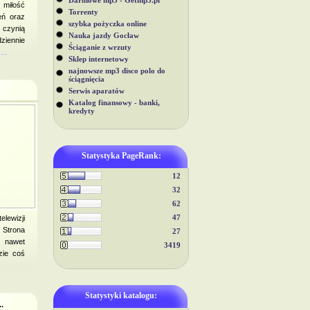
Darmowe mp3 - Getmp3.pl
 miłość
Torrenty
eń oraz
szybka pożyczka online
czynią
Nauka jazdy Gocław
ziennie
Ściąganie z wrzuty
...
Sklep internetowy
najnowsze mp3 disco polo do
ściągnięcia
Serwis aparatów
Katalog finansowy - banki,
kredyty
Statystyka PageRank:
12
32
62
47
elewizji
 Strona
27
i nawet
3419
zie coś
Statystyki katalogu:
.