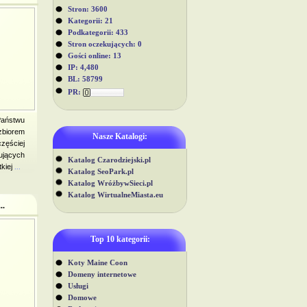
Stron: 3600
Kategorii: 21
Podkategorii: 433
Stron oczekujących: 0
Gości online: 13
IP: 4,480
BL: 58799
PR:
aństwu
biorem
Nasze Katalogi:
zęściej
jących
Katalog Czarodziejski.pl
tkiej
...
Katalog SeoPark.pl
Katalog WróżbywSieci.pl
Katalog WirtualneMiasta.eu
..
Top 10 kategorii:
Koty Maine Coon
Domeny internetowe
Usługi
Domowe