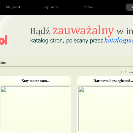
Mój panel
Regulamin
Kontakt
atne
1 ·
2
·
nas
Koty maine coon...
Darmowa baza ogłoszeń...