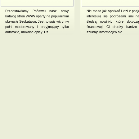
Przedstawiamy Państwu nasz nowy
Nie ma to jak spotkać ludzi z pasj
katalog stron WWW oparty na popularnym
interesują się podróżami, inni n
skrypcie Seokatalog. Jest to spis witryn w
śledzą nowinki, które dotycz
pełni moderowany i przyjmujący tylko
finansowej. Ci drudzy bardzo
autorskie, unikalne opisy. Dz
...
szukają informacji w sie
...