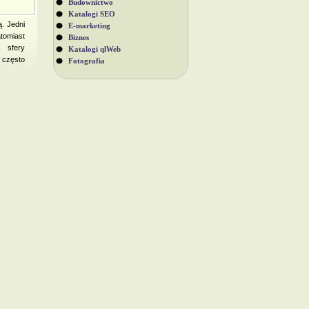
Budownictwo
Katalogi SEO
ą. Jedni
E-marketing
atomiast
Biznes
ą sfery
Katalogi qlWeb
 często
Fotografia