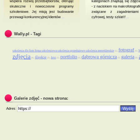
wspiera rozwój przedsiębiorstw, oferując
kategoriach znajdują się zdjęcia
skuteczne i nowoczesne programy
- z naciskiem na makrofotografi
szkoleniowe. Jej misją jest budowanie
związane z zagadnieniami f
przewagi konkurencyjnej klientów
...
cyfrowej, testy szkieł f
...
Wally.pl - Tagi
fotograf
szkolenia dla firm firma szkoleniowa szkolenia sprzedażowe szkolenia menedżerskie
,
,
(1)
(4)
zdjęcia
portfolio
dąbrowa górnicza
galeria
śląskie
foto
,
,
,
,
,
,
(6)
(2)
(1)
(3)
(3)
(4)
Galerie zdjęć - nowa strona:
Adres: