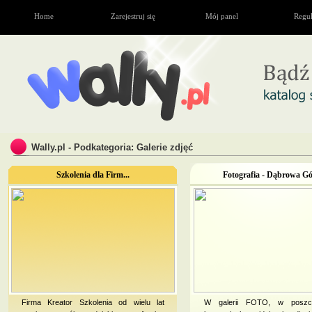
Home
Zarejestruj się
Mój panel
Regu
Wally.pl - Podkategoria: Galerie zdjęć
Szkolenia dla Firm...
Fotografia - Dąbrowa Gó
Firma Kreator Szkolenia od wielu lat
W galerii FOTO, w poszcz