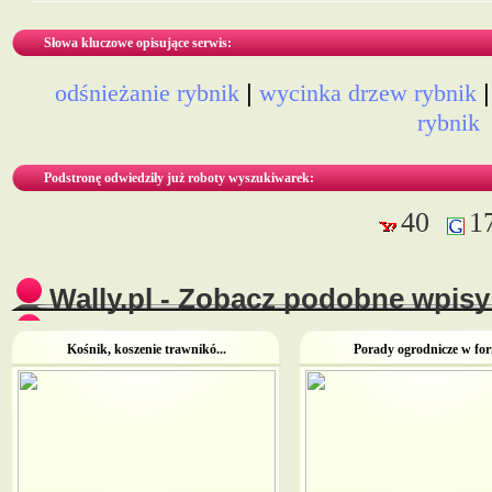
Słowa kluczowe opisujące serwis:
|
odśnieżanie rybnik
wycinka drzew rybnik
rybnik
Podstronę odwiedziły już roboty wyszukiwarek:
40
1
Wally.pl - Zobacz podobne wpisy 
Kośnik, koszenie trawnikó...
Porady ogrodnicze w form