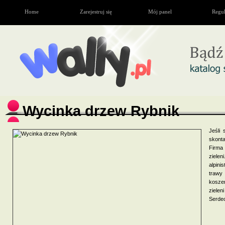
Home
Zarejestruj się
Mój panel
Regu
Wycinka drzew Rybnik
Jeśli 
skonta
Firma
ziele
alpin
trawy
kosze
zielen
Serde