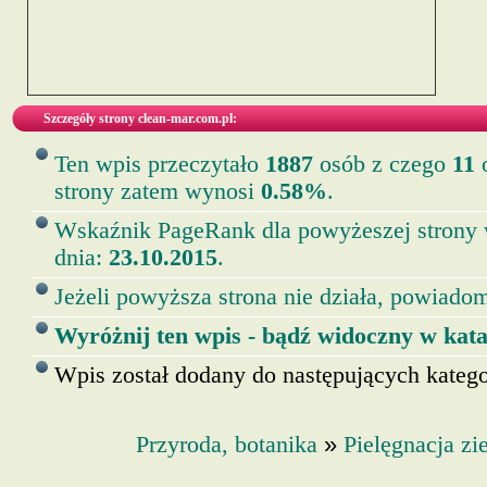
Szczegóły strony clean-mar.com.pl:
Ten wpis przeczytało
1887
osób z czego
11
o
strony zatem wynosi
0.58%
.
Wskaźnik PageRank dla powyżeszej strony
dnia:
23.10.2015
.
Jeżeli powyższa strona nie działa, powiadom
Wyróżnij ten wpis - bądź widoczny w kata
Wpis został dodany do następujących kategor
»
Przyroda, botanika
Pielęgnacja zie