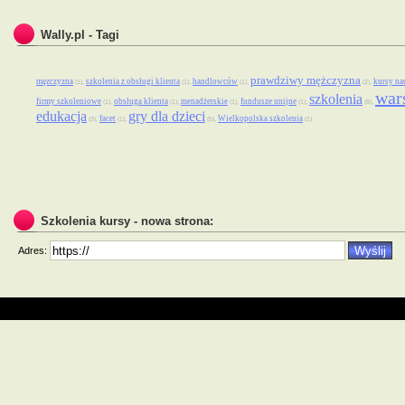
Wally.pl - Tagi
prawdziwy mężczyzna
męzczyzna
szkolenia z obsługi klienta
handlowców
kursy na
,
,
,
,
(1)
(1)
(1)
(2)
war
szkolenia
firmy szkoleniowe
obsługa klienta
menadżerskie
fundusze unijne
,
,
,
,
,
(1)
(1)
(1)
(1)
(8)
edukacja
gry dla dzieci
facet
Wielkopolska szkolenia
,
,
,
(3)
(1)
(5)
(1)
Szkolenia kursy - nowa strona:
Adres: