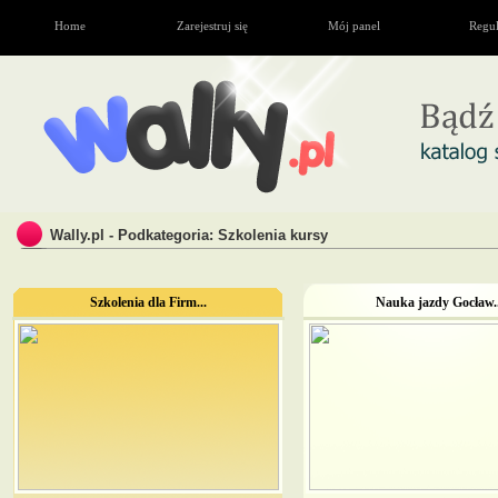
Home
Zarejestruj się
Mój panel
Regu
Wally.pl - Podkategoria: Szkolenia kursy
Szkolenia dla Firm...
Nauka jazdy Gocław..