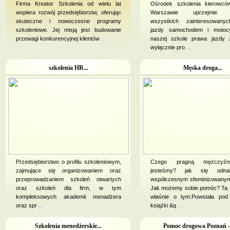
Firma Kreator Szkolenia od wielu lat
Ośrodek szkolenia kierow
wspiera rozwój przedsiębiorstw, oferując
Warszawie uprzejmie z
skuteczne i nowoczesne programy
wszystkich zainteresowan
szkoleniowe. Jej misją jest budowanie
jazdy samochodem i motoc
przewagi konkurencyjnej klientów
...
naszej szkole prawa jazdy z
wyłącznie pro
...
szkolenia HR...
Męska droga...
Przedsiębiorstwo o profilu szkoleniowym,
Czego pragną mężczyźn
zajmujące się organizowaniem oraz
jesteśmy? jak się odn
przeprowadzaniem szkoleń otwartych
współczesnym sfeminizowanym
oraz szkoleń dla firm, w tym
Jak możemy sobie pomóc? Ta s
kompleksowych akademii menadżera
właśnie o tym.Powstała po
oraz spr
...
książki &q
...
Szkolenia menedżerskie...
Pomoc drogowa Poznań - 