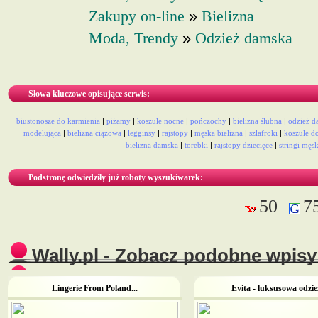
»
Zakupy on-line
Bielizna
»
Moda, Trendy
Odzież damska
Słowa kluczowe opisujące serwis:
biustonosze do karmienia
|
piżamy
|
koszule nocne
|
pończochy
|
bielizna ślubna
|
odzież d
modelująca
|
bielizna ciążowa
|
legginsy
|
rajstopy
|
męska bielizna
|
szlafroki
|
koszule d
bielizna damska
|
torebki
|
rajstopy dziecięce
|
stringi męs
Podstronę odwiedziły już roboty wyszukiwarek:
50
7
Wally.pl - Zobacz podobne wpisy 
Lingerie From Poland...
Evita - luksusowa odzież