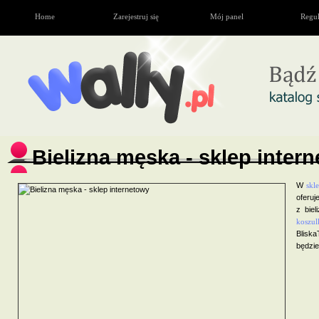
Home
Zarejestruj się
Mój panel
Regu
Bielizna męska - sklep inter
W
skle
oferuj
z bie
koszul
Blisk
będzie