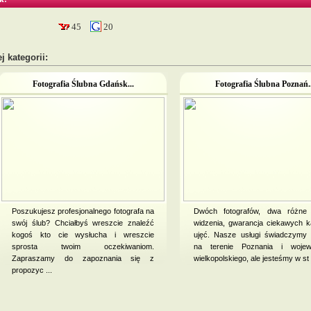
45
20
j kategorii:
Fotografia Ślubna Gdańsk...
Fotografia Ślubna Poznań..
Poszukujesz profesjonalnego fotografa na
Dwóch fotografów, dwa różne 
swój ślub? Chciałbyś wreszcie znaleźć
widzenia, gwarancja ciekawych k
kogoś kto cie wysłucha i wreszcie
ujęć. Nasze usługi świadczymy 
sprosta twoim oczekiwaniom.
na terenie Poznania i wojew
Zapraszamy do zapoznania się z
wielkopolskiego, ale jesteśmy w st .
propozyc ...