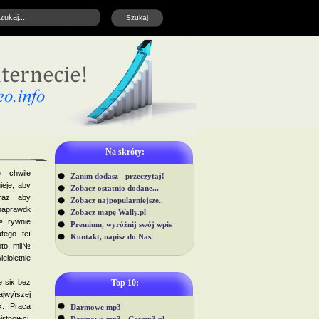
Na skróty:
e chwile
Zanim dodasz - przeczytaj!
ieje, aby
Zobacz ostatnio dodane...
raz aby
Zobacz najpopularniejsze..
aprawdк
Zobacz mapę Wally.pl
№ rуwnie
Premium, wyróżnij swój wpis
tego teї
Kontakt, napisz do Nas.
oto, miі№
loletnie
e siк bez
Top 10:
jwyїszej
k. Praca
Darmowe mp3
jкtnoњci,