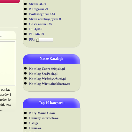
Stron: 3600
Kategorii: 21
Podkategorii: 433
Stron oczekujących: 0
Gości online: 36
IP: 4,480
BL: 58799
.
PR:
Nasze Katalogi:
Katalog Czarodziejski.pl
Katalog SeoPark.pl
Katalog WróżbywSieci.pl
Katalog WirtualneMiasta.eu
punkty
adrów i
głównie
Top 10 kategorii:
ództwa
..
Koty Maine Coon
Domeny internetowe
Usługi
Domowe