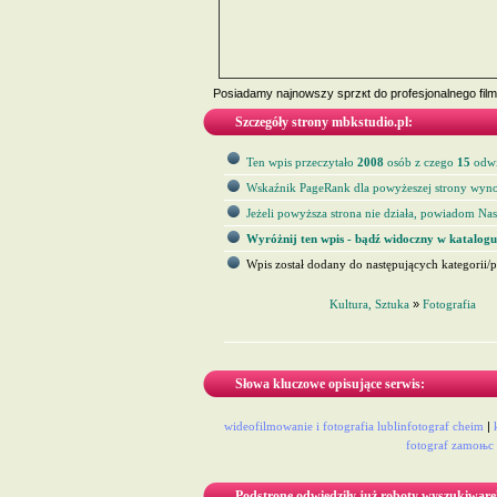
Posiadamy najnowszy sprzкt do profesjonalnego filmow
Szczegóły strony mbkstudio.pl:
Ten wpis przeczytało
2008
osób z czego
15
odwi
Wskaźnik PageRank dla powyżeszej strony wyno
Jeżeli powyższa strona nie działa, powiadom Nas 
Wyróżnij ten wpis - bądź widoczny w katalogu
Wpis został dodany do następujących kategorii/p
Kultura, Sztuka
»
Fotografia
Słowa kluczowe opisujące serwis:
wideofilmowanie i fotografia lublinfotograf cheіm
|
fotograf zamoњc
Podstronę odwiedziły już roboty wyszukiware