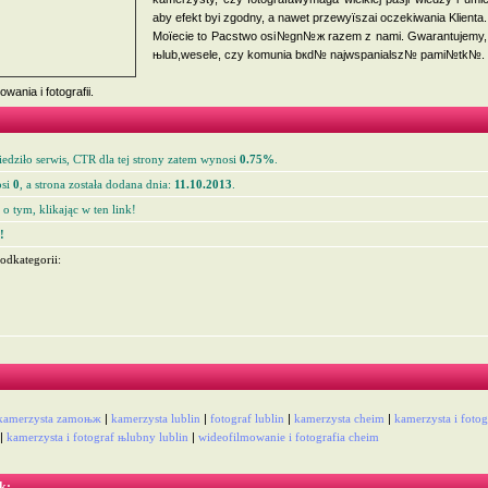
aby efekt byі zgodny, a nawet przewyїszaі oczekiwania Klienta.
Moїecie to Paсstwo osi№gn№ж razem z nami. Gwarantujemy,
њlub,wesele, czy komunia bкd№ najwspanialsz№ pami№tk№.
ania i fotografii.
edziło serwis, CTR dla tej strony zatem wynosi
0.75%
.
si
0
, a strona została dodana dnia:
11.10.2013
.
o tym, klikając w ten link!
!
odkategorii:
kamerzysta zamoњж
|
kamerzysta lublin
|
fotograf lublin
|
kamerzysta cheіm
|
kamerzysta i foto
|
kamerzysta i fotograf њlubny lublin
|
wideofilmowanie i fotografia cheіm
k: