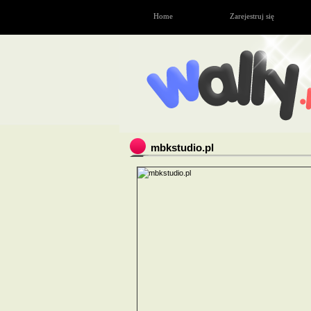
Home
Zarejestruj się
mbkstudio.pl