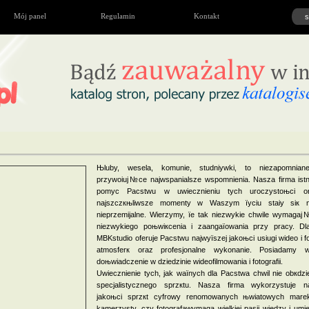
Mój panel
Regulamin
Kontakt
Њluby, wesela, komunie, studniуwki, to niezapomnian
przywoіuj№ce najwspanialsze wspomnienia. Nasza firma istn
pomуc Paсstwu w uwiecznieniu tych uroczystoњci o
najszczкњliwsze momenty w Waszym їyciu staіy siк n
nieprzemijalne. Wierzymy, їe tak niezwykіe chwile wymagaj
niezwykіego poњwiкcenia i zaangaїowania przy pracy. Dla
MBKstudio oferuje Paсstwu najwyїszej jakoњci usіugi wideo i f
atmosferк oraz profesjonalne wykonanie. Posiadamy wie
doњwiadczenie w dziedzinie wideofilmowania i fotografii.
Uwiecznienie tych, jak waїnych dla Paсstwa chwil nie obкdzi
specjalistycznego sprzкtu. Nasza firma wykorzystuje na
jakoњci sprzкt cyfrowy renomowanych њwiatowych mare
kamerzysty, czy fotografawymaga wielkiej pasji wiedzy i umie