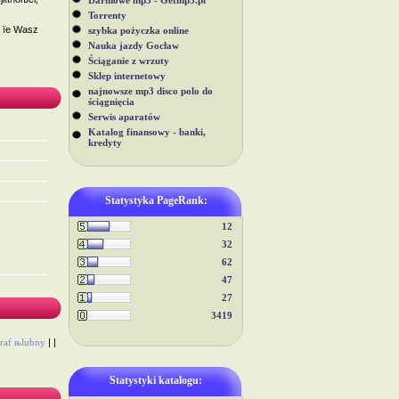
Darmowe mp3 - Getmp3.pl
Torrenty
 їe Wasz
szybka pożyczka online
Nauka jazdy Gocław
Ściąganie z wrzuty
Sklep internetowy
najnowsze mp3 disco polo do
ściągnięcia
Serwis aparatów
Katalog finansowy - banki,
kredyty
Statystyka PageRank:
12
32
62
47
27
3419
graf њlubny
| |
Statystyki katalogu: