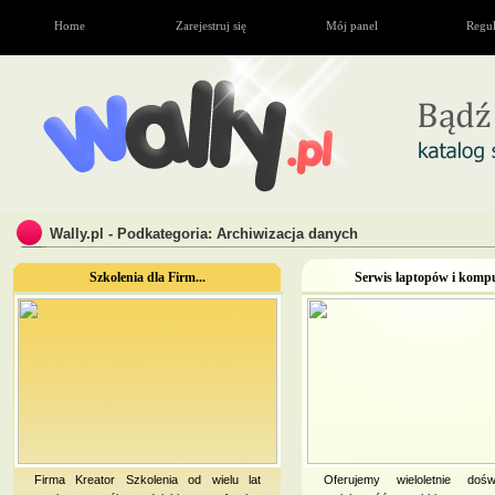
Home
Zarejestruj się
Mój panel
Regu
Wally.pl - Podkategoria: Archiwizacja danych
Szkolenia dla Firm...
Serwis laptopów i kompu
Firma Kreator Szkolenia od wielu lat
Oferujemy wieloletnie doświ