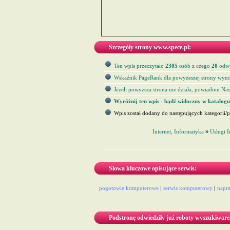
Szczegóły strony www.spece.pl:
Ten wpis przeczytało
2305
osób z czego
20
odwi
Wskaźnik PageRank dla powyżeszej strony wyno
Jeżeli powyższa strona nie działa, powiadom Nas 
Wyróżnij ten wpis - bądź widoczny w katalogu
Wpis został dodany do następujących kategorii/p
Internet, Informatyka
»
Usługi 
Słowa kluczowe opisujące serwis:
pogotowie komputerowe
|
serwis komputerowy
|
napr
Podstronę odwiedziły już roboty wyszukiware