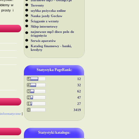
Darmowe mp3 - Getmp3.pl
oblemy w
Torrenty
 prosty i
szybka pożyczka online
Nauka jazdy Gocław
Ściąganie z wrzuty
Sklep internetowy
najnowsze mp3 disco polo do
ściągnięcia
Serwis aparatów
Katalog finansowy - banki,
kredyty
Statystyka PageRank:
12
32
62
47
27
3419
 informatyczne
|
Statystyki katalogu: