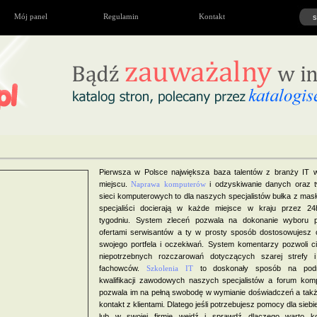
Mój panel
Regulamin
Kontakt
Pierwsza w Polsce największa baza talentów z branży IT 
miejscu.
Naprawa komputerów
i odzyskiwanie danych oraz t
sieci komputerowych to dla naszych specjalistów bułka z mas
specjaliści docierają w każde miejsce w kraju przez 24
tygodniu. System zleceń pozwala na dokonanie wyboru 
ofertami serwisantów a ty w prosty sposób dostosowujesz o
swojego portfela i oczekiwań. System komentarzy pozwoli c
niepotrzebnych rozczarowań dotyczących szarej strefy 
fachowców.
Szkolenia IT
to doskonały sposób na podn
kwalifikacji zawodowych naszych specjalistów a forum kom
pozwala im na pełną swobodę w wymianie doświadczeń a takż
kontakt z klientami. Dlatego jeśli potrzebujesz pomocy dla sieb
lub w swojej firmie wejdź i sprawdź dlaczego warto ko