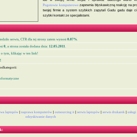
Pogotowie komputerowe
zapewnia błyskawiczną reakcję na pr
twojej firmie a system szybkich zapytań Gadu gadu daje ci
szybki kontakt ze specjalistami.
edziło serwis, CTR dla tej strony zatem wynosi
0.87%
.
si
0
, a strona została dodana dnia:
12.05.2011
.
o tym, klikając w ten link!
!
odkategorii:
Informatyczne
awa laptopów
|
naprawa komputerów
|
outsourcing it
|
serwis laptopów
|
serwis drukarek
|
usługi
odzyskiwanie danych
k: