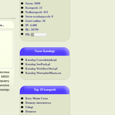
Stron: 3600
Kategorii: 21
Podkategorii: 433
Stron oczekujących: 0
Gości online: 36
...
IP: 4,480
BL: 58799
PR:
Nasze Katalogi:
Katalog Czarodziejski.pl
Katalog SeoPark.pl
Katalog WróżbywSieci.pl
orstwa
Katalog WirtualneMiasta.eu
 AMSO
mputery
enośne
Top 10 kategorii:
asingu
Koty Maine Coon
Domeny internetowe
Usługi
Domowe