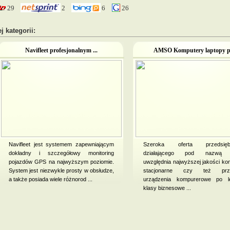
29
2
6
26
j kategorii:
Navifleet profesjonalnym ...
AMSO Komputery laptopy po
Navifleet jest systemem zapewniającym
Szeroka oferta przedsiębi
dokładny i szczegółowy monitoring
działającego pod nazwą
pojazdów GPS na najwyższym poziomie.
uwzględnia najwyższej jakości ko
System jest niezwykle prosty w obsłudze,
stacjonarne czy też prz
a także posiada wiele różnorod ...
urządzenia kompurerowe po le
klasy biznesowe ...