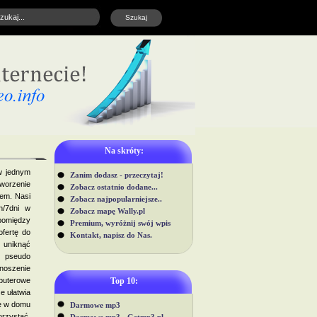
Na skróty:
w jednym
Zanim dodasz - przeczytaj!
worzenie
Zobacz ostatnio dodane...
łem. Nasi
Zobacz najpopularniejsze..
h/7dni w
Zobacz mapę Wally.pl
pomiędzy
Premium, wyróżnij swój wpis
fertę do
Kontakt, napisz do Nas.
i uniknąć
i pseudo
oszenie
puterowe
Top 10:
e ułatwia
ie w domu
Darmowe mp3
rzystać.