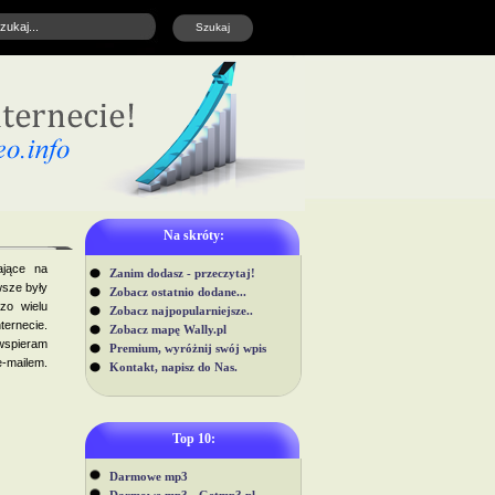
Na skróty:
ające na
Zanim dodasz - przeczytaj!
sze były
Zobacz ostatnio dodane...
zo wielu
Zobacz najpopularniejsze..
ternecie.
Zobacz mapę Wally.pl
wspieram
Premium, wyróżnij swój wpis
mailem.
Kontakt, napisz do Nas.
Top 10:
Darmowe mp3