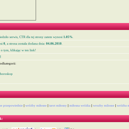
edziło serwis, CTR dla tej strony zatem wynosi
1.05%
.
si
0
, a strona została dodana dnia:
04.06.2010
.
o tym, klikając w ten link!
!
odkategorii:
 horoskop
ne przepowiednie
|
wróżby miłosne
|
tarot miłosny
|
miłosna wróżka
|
wrozby milosne
|
wróżba m
k: