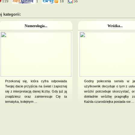
119
1
18
56
j kategorii:
Numerologia...
Wróżka...
Przekonaj się, która cyfra odpowiada
Godny polecenia serwis w ja
Twojej dacie przyjścia na świat i zapoznaj
użytkownik decyduje o tym z usłu
się z interpretacją danej liczby. Gdy już ją
wróżki potrzebuje skorzystać, or
znajdziesz oraz zainteresuje Cię ta
dokładnie wróżbę pragnąłby z
tematyka, kolejnym ...
Każda czarodziejka posiada sw ...