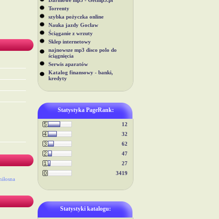
Darmowe mp3 - Getmp3.pl
Torrenty
szybka pożyczka online
Nauka jazdy Gocław
Ściąganie z wrzuty
Sklep internetowy
najnowsze mp3 disco polo do
ściągnięcia
Serwis aparatów
Katalog finansowy - banki,
kredyty
Statystyka PageRank:
12
32
62
47
27
3419
iłosna
Statystyki katalogu: