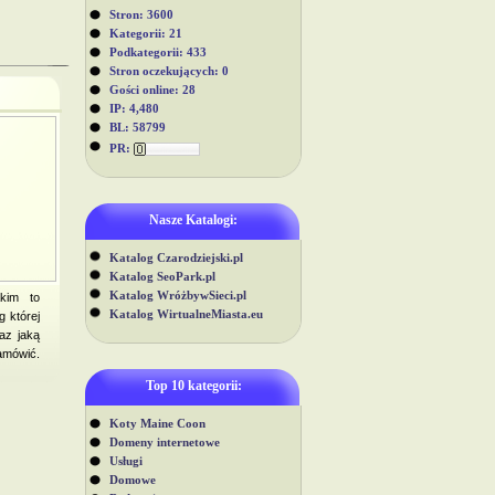
Stron: 3600
Kategorii: 21
Podkategorii: 433
Stron oczekujących: 0
Gości online: 28
IP: 4,480
BL: 58799
PR:
Nasze Katalogi:
Katalog Czarodziejski.pl
Katalog SeoPark.pl
Katalog WróżbywSieci.pl
kim to
Katalog WirtualneMiasta.eu
g której
az jaką
amówić.
Top 10 kategorii:
Koty Maine Coon
Domeny internetowe
Usługi
Domowe