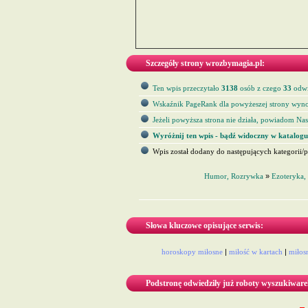
Szczegóły strony wrozbymagia.pl:
Ten wpis przeczytało
3138
osób z czego
33
odwi
Wskaźnik PageRank dla powyżeszej strony wyno
Jeżeli powyższa strona nie działa, powiadom Nas 
Wyróżnij ten wpis - bądź widoczny w katalogu
Wpis został dodany do następujących kategorii/p
Humor, Rozrywka
»
Ezoteryka,
Słowa kluczowe opisujące serwis:
horoskopy miłosne
|
miłość w kartach
|
miłos
Podstronę odwiedziły już roboty wyszukiware