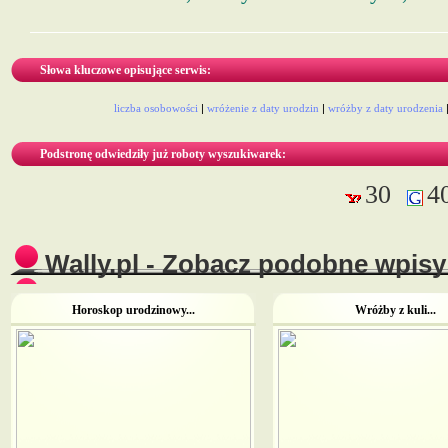
Słowa kluczowe opisujące serwis:
liczba osobowości
|
wróżenie z daty urodzin
|
wróżby z daty urodzenia
Podstronę odwiedziły już roboty wyszukiwarek:
30
4
Wally.pl - Zobacz podobne wpisy 
Horoskop urodzinowy...
Wróżby z kuli...