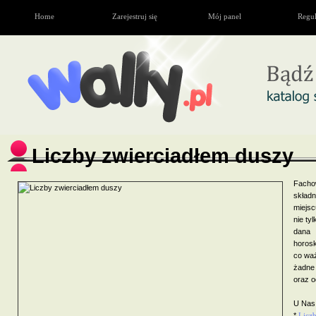
Home
Zarejestruj się
Mój panel
Regu
Liczby zwierciadłem duszy
Facho
skład
miejsc
nie ty
dana 
horosk
co waż
żadne 
oraz o
U Nas
*
Liczb