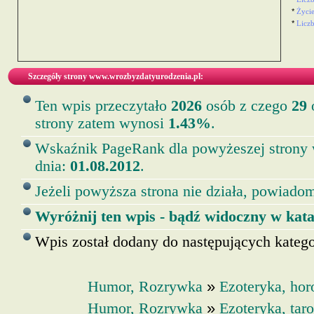
*
Życie
*
Licz
Szczegóły strony www.wrozbyzdatyurodzenia.pl:
Ten wpis przeczytało
2026
osób z czego
29
o
strony zatem wynosi
1.43%
.
Wskaźnik PageRank dla powyżeszej strony
dnia:
01.08.2012
.
Jeżeli powyższa strona nie działa, powiadom
Wyróżnij ten wpis - bądź widoczny w kata
Wpis został dodany do następujących kategor
»
Humor, Rozrywka
Ezoteryka, hor
»
Humor, Rozrywka
Ezoteryka, taro