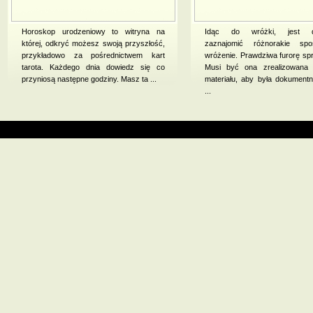
Horoskop urodzeniowy to witryna na
Idąc do wróżki, jest d
której, odkryć możesz swoją przyszłość,
zaznajomić różnorakie sp
przykładowo za pośrednictwem kart
wróżenie. Prawdziwa furorę spr
tarota. Każdego dnia dowiedz się co
Musi być ona zrealizowana 
przyniosą następne godziny. Masz ta ...
materiału, aby była dokumentn
...