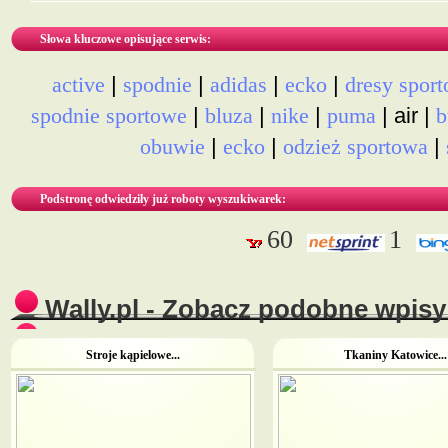
Słowa kluczowe opisujące serwis:
|
|
|
|
active
spodnie
adidas
ecko
dresy spor
|
|
|
| air |
spodnie sportowe
bluza
nike
puma
b
|
|
|
obuwie
ecko
odzież sportowa
Podstronę odwiedziły już roboty wyszukiwarek:
60
1
Wally.pl - Zobacz podobne wpisy 
Stroje kąpielowe...
Tkaniny Katowice...