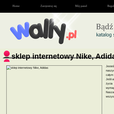
Home
Zarejestruj się
Mój panel
Regu
sklep internetowy Nike, Adid
Jeste
naszy
całym 
Jeśli 
życia
wymag
Nasza 
wszyst