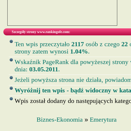
Szczegóły strony www.rankingofe.com:
Ten wpis przeczytało
2117
osób z czego
22
o
strony zatem wynosi
1.04%
.
Wskaźnik PageRank dla powyżeszej strony
dnia:
03.05.2011
.
Jeżeli powyższa strona nie działa, powiadom
Wyróżnij ten wpis - bądź widoczny w kata
Wpis został dodany do następujących kategor
»
Biznes-Ekonomia
Emerytura