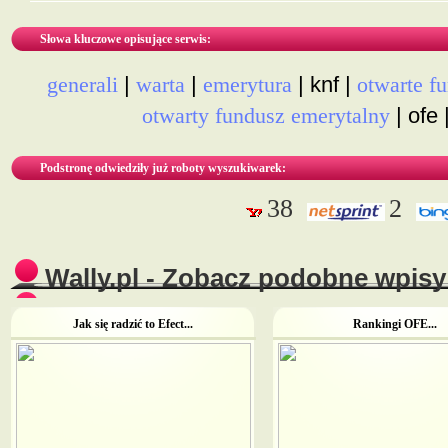
Słowa kluczowe opisujące serwis:
|
|
| knf |
generali
warta
emerytura
otwarte f
| ofe 
otwarty fundusz emerytalny
Podstronę odwiedziły już roboty wyszukiwarek:
38
2
Wally.pl - Zobacz podobne wpisy 
Jak się radzić to Efect...
Rankingi OFE...