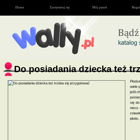
Home
Zarejestruj się
Mój panel
Regu
Do posiadania dziecka też tr
Płodze
wiele 
jeśli 
postac
się do
nieco 
zniwe
płodu.