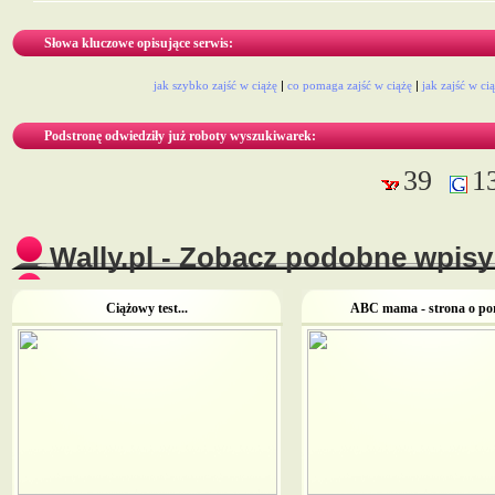
Słowa kluczowe opisujące serwis:
jak szybko zajść w ciążę
|
co pomaga zajść w ciążę
|
jak zajść w ci
Podstronę odwiedziły już roboty wyszukiwarek:
39
1
Wally.pl - Zobacz podobne wpisy 
Ciążowy test...
ABC mama - strona o por