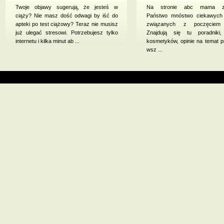
Twoje objawy sugerują, że jesteś w
Na stronie abc mama zna
ciąży? Nie masz dość odwagi by iść do
Państwo mnóstwo ciekawych i
apteki po test ciążowy? Teraz nie musisz
związanych z poczęciem 
już ulegać stresowi. Potrzebujesz tylko
Znajdują się tu poradniki,
internetu i kilka minut ab ...
kosmetyków, opinie na temat p
wsz ...