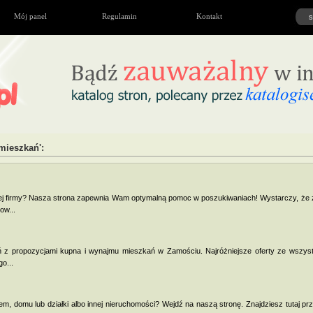
Mój panel
Regulamin
Kontakt
mieszkań':
ej firmy? Nasza strona zapewnia Wam optymalną pomoc w poszukiwaniach! Wystarczy, że z
ow...
zeń z propozycjami kupna i wynajmu mieszkań w Zamościu. Najróżniejsze oferty ze wszyst
o...
, domu lub działki albo innej nieruchomości? Wejdź na naszą stronę. Znajdziesz tutaj prz