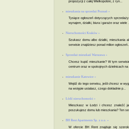
propozycji z całej Wielkopolski, z ryn...
mieszkania na sprzedaż Poznań »
Tysiące ogłoszeń dotyczących sprzedaży 
wynajem, działki, biura i garaże oraz wiele .
Nieruchomości Kraków »
Szukasz domu albo działki, mieszkania al
serwisie znajdziesz ponad milion ogłoszeń..
Sprzedaż mieszkań Warszawa »
Chcesz kupić mieszkanie? W tym serwisie
centrum oraz w spokojnych dzielnicach na 
mieszkanie Katowice »
Wejdź do tego serwisu, jeśli chcesz w wyg
na wstępie ustalasz, czego dokładnie p...
Łódź nieruchomości »
Mieszkasz w Łodzi i chcesz znaleźć j
poszukujesz domu lub mieszkania? Ten serw
BH Rent Apartments Sp. z o.o. »
W ofercie BH Rent znajduje się szerok