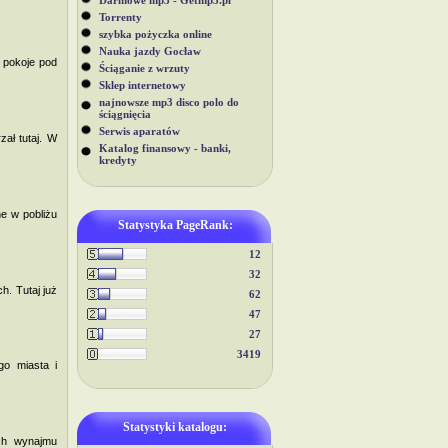
Darmowe mp3 - Getmp3.pl
Torrenty
szybka pożyczka online
Nauka jazdy Gocław
 pokoje pod
Ściąganie z wrzuty
Sklep internetowy
najnowsze mp3 disco polo do
ściągnięcia
Serwis aparatów
zał tutaj. W
Katalog finansowy - banki,
kredyty
e w pobliżu
Statystyka PageRank:
12
32
h. Tutaj już
62
47
27
3419
o miasta i
Statystyki katalogu:
ach wynajmu