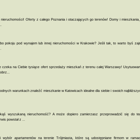
nieruchomości! Oferty z całego Poznania i otaczających go terenów! Domy i mieszkania,
..
bo pokoju pod wynajem lub innej nieruchomości w Krakowie? Jeśli tak, to warto byś zajr
.
 czeka na Ciebie tysiące ofert sprzedaży mieszkań z terenu całej Warszawy! Usytuowan
obrz...
odnych warunkach znaleźć mieszkanie w Katowicach idealne dla siebie i swoich najbliższyc
akąś wyszukaną nieruchomość? A może dopiero zamierzasz przeprowadzić się do teg
is powstał z ...
i wybór apartamentów na terenie Trójmiasta, które są udostępniane firmom w ram