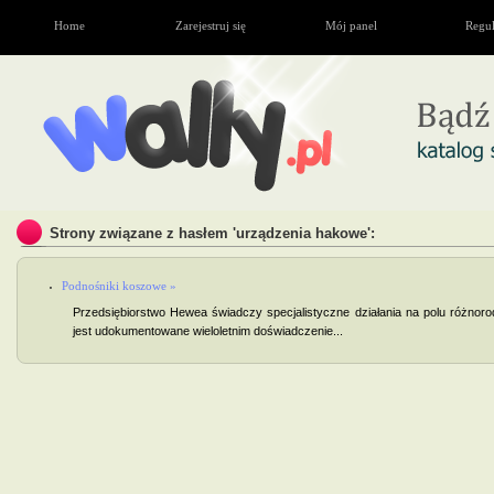
Home
Zarejestruj się
Mój panel
Regu
Strony związane z hasłem 'urządzenia hakowe':
Podnośniki koszowe »
Przedsiębiorstwo Hewea świadczy specjalistyczne działania na polu różno
jest udokumentowane wieloletnim doświadczenie...