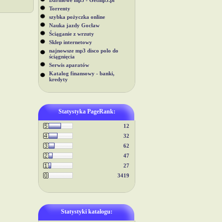
Darmowe mp3 - Getmp3.pl
Torrenty
szybka pożyczka online
Nauka jazdy Gocław
Ściąganie z wrzuty
Sklep internetowy
najnowsze mp3 disco polo do
ściągnięcia
Serwis aparatów
Katalog finansowy - banki,
kredyty
Statystyka PageRank:
12
32
62
47
27
3419
Statystyki katalogu: