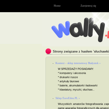
Home
Zarejestruj się
Strony związane z hasłem 'słuchawki
Kontext – sklep internetowy Białystok »
W SPRZEDAŻY POSIADAMY:
* komputery i akcesoria
* drukarki i tusze
* artykuły biurowe
* baterie, akumulatorki i ładowarki
* klawiatury, myszki, słuchaw...
Sklep EuroEden.PL »
Wszystkich amatorów fotografowania zapr
gamę aparatów fotograficznych dla amatorów