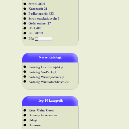
Stron: 3600
Kategorii: 21
Podkategorii: 433
Stron oczekujących: 0
Gości online: 27
IP: 4,480
BL: 58799
PR:
Nasze Katalogi:
Katalog Czarodziejski.pl
Katalog SeoPark.pl
Katalog WróżbywSieci.pl
Katalog WirtualneMiasta.eu
Top 10 kategorii:
Koty Maine Coon
Domeny internetowe
Usługi
Domowe