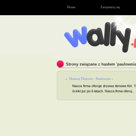
Home
Zarejestruj się
Strony związane z hasłem 'paulownia
Drzewa Tlenowe - Paulownie »
Nasza firma oferuje drzewa tlenowe Kiri.
ścinki już po 6 latach. Nasza firma oferuj...