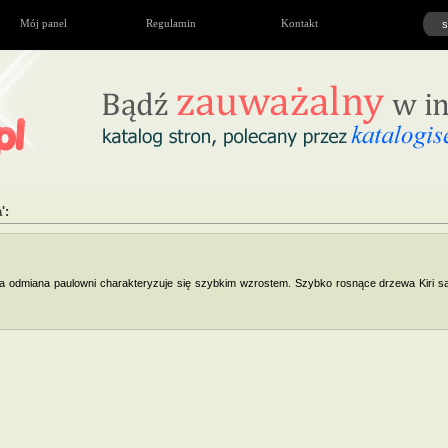
Mój panel
Regulamin
Kontakt
':
 Ta odmiana paulowni charakteryzuje się szybkim wzrostem. Szybko rosnące drzewa Kiri s