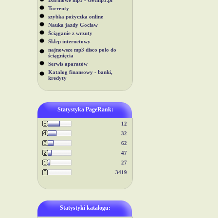
Darmowe mp3 - Getmp3.pl
Torrenty
szybka pożyczka online
Nauka jazdy Gocław
Ściąganie z wrzuty
Sklep internetowy
najnowsze mp3 disco polo do
ściągnięcia
Serwis aparatów
Katalog finansowy - banki,
kredyty
Statystyka PageRank:
12
32
62
47
27
3419
Statystyki katalogu: