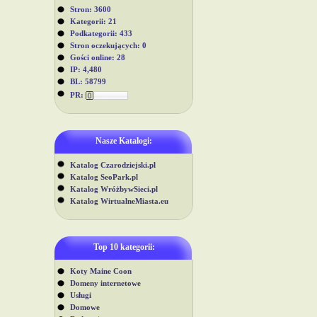
Stron: 3600
Kategorii: 21
Podkategorii: 433
Stron oczekujących: 0
Gości online: 28
IP: 4,480
BL: 58799
PR:
Nasze Katalogi:
Katalog Czarodziejski.pl
Katalog SeoPark.pl
Katalog WróżbywSieci.pl
Katalog WirtualneMiasta.eu
Top 10 kategorii:
Koty Maine Coon
Domeny internetowe
Usługi
Domowe