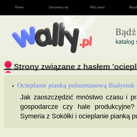
Home
Zarejestruj się
Mój panel
Regu
Strony związane z hasłem 'ocieple
Ocieplanie pianką poliuretanową Białystok 
Jak zaoszczędzić mnóstwo czasu i pr
gospodarcze czy hale produkcyjne?
Symeria z Sokółki i ocieplanie pianką pu