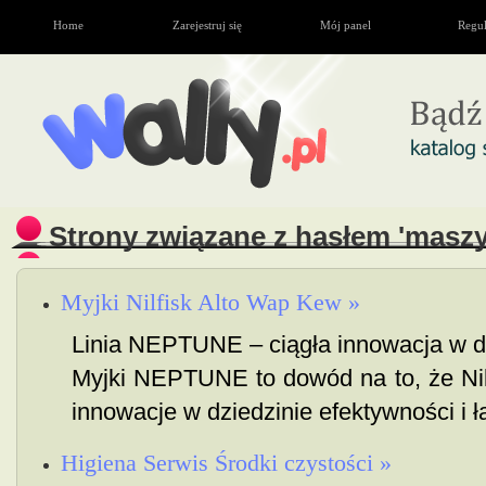
Home
Zarejestruj się
Mój panel
Regu
Strony związane z hasłem 'maszy
Myjki Nilfisk Alto Wap Kew »
Linia NEPTUNE – ciągła innowacja w d
Myjki NEPTUNE to dowód na to, że Ni
innowacje w dziedzinie efektywności i ła
Higiena Serwis Środki czystości »