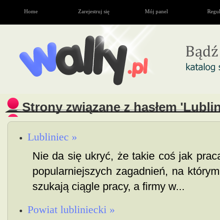
Home
Zarejestruj się
Mój panel
Regu
Strony związane z hasłem 'Lublin
Lubliniec »
Nie da się ukryć, że takie coś jak prac
popularniejszych zagadnień, na którym s
szukają ciągle pracy, a firmy w...
Powiat lubliniecki »