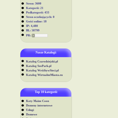
Stron: 3600
Kategorii: 21
Podkategorii: 433
Stron oczekujących: 0
Gości online: 18
IP: 4,480
BL: 58799
PR:
Nasze Katalogi:
Katalog Czarodziejski.pl
Katalog SeoPark.pl
Katalog WróżbywSieci.pl
Katalog WirtualneMiasta.eu
Top 10 kategorii:
Koty Maine Coon
Domeny internetowe
Usługi
Domowe