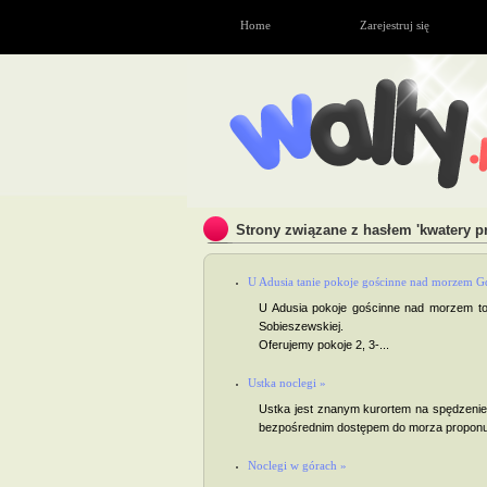
Home
Zarejestruj się
Strony związane z hasłem 'kwatery p
U Adusia tanie pokoje gościnne nad morzem 
U Adusia pokoje gościnne nad morzem to 
Sobieszewskiej.
Oferujemy pokoje 2, 3-...
Ustka noclegi »
Ustka jest znanym kurortem na spędzeni
bezpośrednim dostępem do morza proponuje
Noclegi w górach »