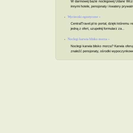
W darmowej bazie noclegowej Udane Wczas
innymi hotele, pensjonaty i kwatery prywatn
Wycieczki egzotyczne »
CentralTravel.pl to portal, dzięki którem
jedną z ofert, uzupełnij formularz za...
Noclegi karwia blisko morza »
Noclegi karwia blisko morza? Karwia ofe
znaleźć pensjonaty, ośrodki wypoczynkowe,