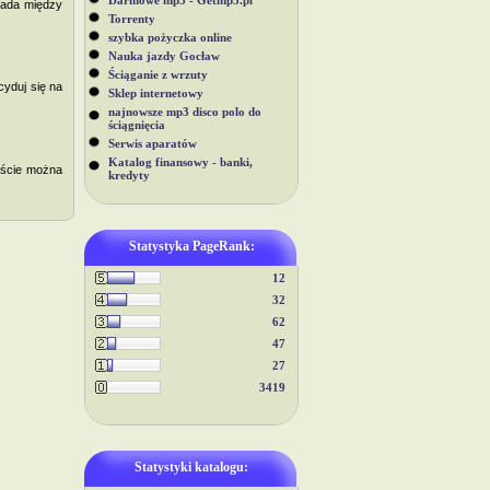
Darmowe mp3 - Getmp3.pl
iada między
Torrenty
szybka pożyczka online
Nauka jazdy Gocław
Ściąganie z wrzuty
cyduj się na
Sklep internetowy
najnowsze mp3 disco polo do
ściągnięcia
Serwis aparatów
Katalog finansowy - banki,
eście można
kredyty
Statystyka PageRank:
12
32
62
47
27
3419
Statystyki katalogu: