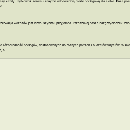
y każdy użytkownik serwisu znajdzie odpowiednią ofertę noclegową dla siebie. Baza pos
e...
u rezerwacja wczasów jest łatwa, szybka i przyjemna. Przeszukaj naszą bazę wycieczek, zde
ruje różnorodność noclegów, dostosowanych do różnych potrzeb i budżetów turystów. W mi
 a...