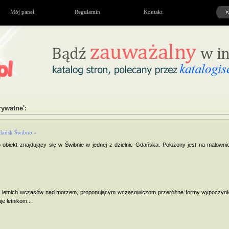
Mój panel
Regulamin
Kontakt
rywatne':
Gdańsk Świbno »
obiekt znajdujący się w Świbnie w jednej z dzielnic Gdańska. Położony jest na malowni
e letnich wczasów nad morzem, proponującym wczasowiczom przeróżne formy wypoczynk
 letnikom...