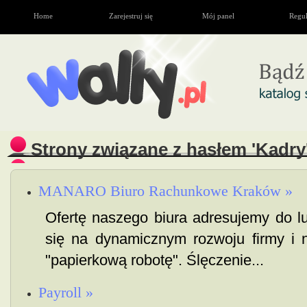
Home
Zarejestruj się
Mój panel
Regu
Strony związane z hasłem 'Kadry
MANARO Biuro Rachunkowe Kraków »
Ofertę naszego biura adresujemy do l
się na dynamicznym rozwoju firmy i n
"papierkową robotę". Ślęczenie...
Payroll »