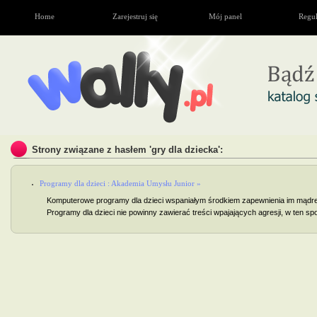
Home
Zarejestruj się
Mój panel
Regu
Strony związane z hasłem 'gry dla dziecka':
Programy dla dzieci : Akademia Umysłu Junior »
Komputerowe programy dla dzieci wspaniałym środkiem zapewnienia im mądrej
Programy dla dzieci nie powinny zawierać treści wpajających agresji, w ten spo