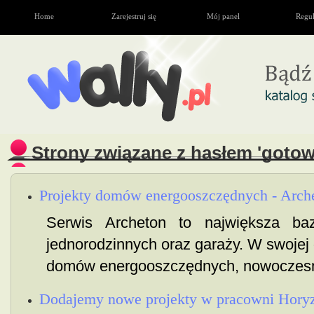
Home
Zarejestruj się
Mój panel
Regu
Strony związane z hasłem 'goto
Projekty domów energooszczędnych - Arche
Serwis Archeton to największa ba
jednorodzinnych oraz garaży. W swojej
domów energooszczędnych, nowoczesny
Dodajemy nowe projekty w pracowni Horyz