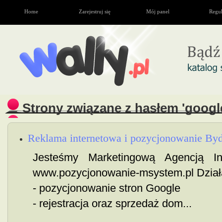
Home
Zarejestruj się
Mój panel
Regu
Strony związane z hasłem 'google
Reklama internetowa i pozycjonowanie By
Jesteśmy Marketingową Agencją In
www.pozycjonowanie-msystem.pl Dział
- pozycjonowanie stron Google
- rejestracja oraz sprzedaż dom...