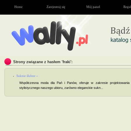
Home
Zarejestruj się
Mój panel
Regu
Strony związane z hasłem 'fraki':
Suknie ślubne »
Współczesna moda dla Pań i Panów, oferuje w zakresie projektowania
stylistycznego naszego ubioru, zarówno eleganckie sukn...