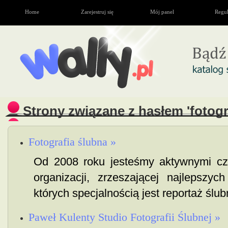
Home
Zarejestruj się
Mój panel
Regu
Strony związane z hasłem 'fotogr
Fotografia ślubna »
Od 2008 roku jesteśmy aktywnymi c
organizacji, zrzeszającej najlepszyc
których specjalnością jest reportaż ślub
Paweł Kulenty Studio Fotografii Ślubnej »