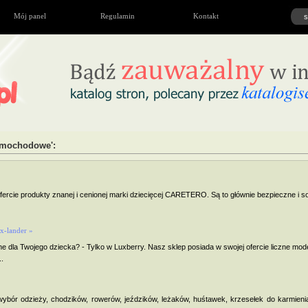
Mój panel
Regulamin
Kontakt
samochodowe':
fercie produkty znanej i cenionej marki dziecięcej CARETERO. Są to głównie bezpieczne i soli
x-lander »
 dla Twojego dziecka? - Tylko w Luxberry. Nasz sklep posiada w swojej ofercie liczne mode
.
 wybór odzieży, chodzików, rowerów, jeździków, leżaków, huśtawek, krzesełek do karmien