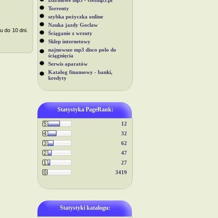
Darmowe mp3 - Getmp3.pl
Torrenty
szybka pożyczka online
Nauka jazdy Gocław
u do 10 dni.
Ściąganie z wrzuty
Sklep internetowy
najnowsze mp3 disco polo do
ściągnięcia
Serwis aparatów
Katalog finansowy - banki,
kredyty
Statystyka PageRank:
12
32
62
47
27
3419
Statystyki katalogu: