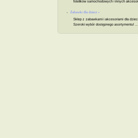
fotelików samochodowych i innych akcesori
Zabawki dla dzieci »
Sklep z zabawkami i akcesoriami dla dziec
Szeroki wybór dostępnego asortymentu! ...