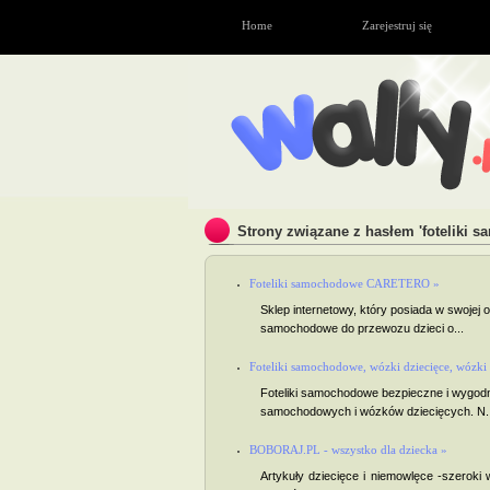
Home
Zarejestruj się
Strony związane z hasłem 'foteliki 
Foteliki samochodowe CARETERO »
Sklep internetowy, który posiada w swojej o
samochodowe do przewozu dzieci o...
Foteliki samochodowe, wózki dziecięce, wózki 
Foteliki samochodowe bezpieczne i wygodne
samochodowych i wózków dziecięcych. N..
BOBORAJ.PL - wszystko dla dziecka »
Artykuły dziecięce i niemowlęce -szeroki