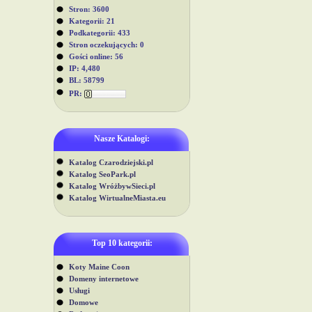
Stron: 3600
Kategorii: 21
Podkategorii: 433
Stron oczekujących: 0
Gości online: 56
IP: 4,480
BL: 58799
PR:
Nasze Katalogi:
Katalog Czarodziejski.pl
Katalog SeoPark.pl
Katalog WróżbywSieci.pl
Katalog WirtualneMiasta.eu
Top 10 kategorii:
Koty Maine Coon
Domeny internetowe
Usługi
Domowe