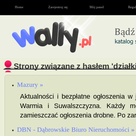
Home
Zarejestruj się
Mój panel
Regu
Strony związane z hasłem 'działki
Mazury »
Aktualności i bezpłatne ogłoszenia w
Warmia i Suwalszczyzna. Każdy mo
zamieszczać ogłoszenia drobne. Po zare
DBN - Dąbrowskie Biuro Nieruchomości »