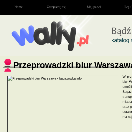
Home
Zarejestruj się
Mój panel
Regu
Przeprowadzki biur Warszaw
W prz
biur W
umożl
Bagaz
trans
miasta
oraz p
ustalo
ma naj