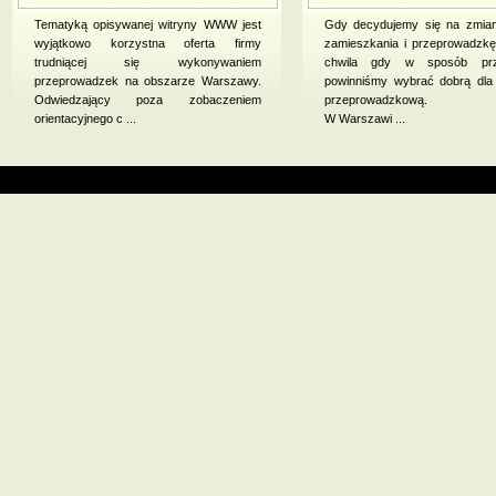
Tematyką opisywanej witryny WWW jest
Gdy decydujemy się na zmian
wyjątkowo korzystna oferta firmy
zamieszkania i przeprowadzkę 
trudniącej się wykonywaniem
chwila gdy w sposób prz
przeprowadzek na obszarze Warszawy.
powinniśmy wybrać dobrą dla
Odwiedzający poza zobaczeniem
przeprowadzkową.
orientacyjnego c ...
W Warszawi ...