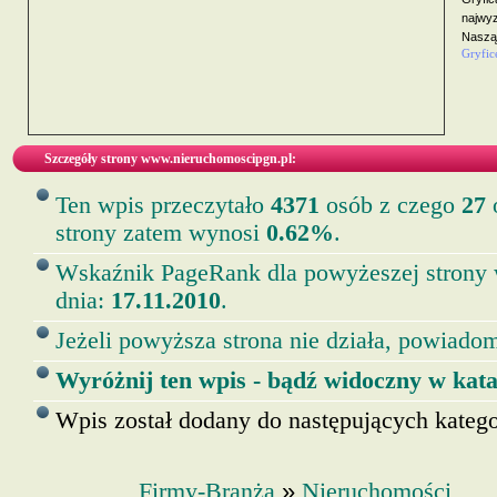
najwyz
Naszą
Gryfic
Szczegóły strony www.nieruchomoscipgn.pl:
Ten wpis przeczytało
4371
osób z czego
27
o
strony zatem wynosi
0.62%
.
Wskaźnik PageRank dla powyżeszej strony
dnia:
17.11.2010
.
Jeżeli powyższa strona nie działa, powiadom
Wyróżnij ten wpis - bądź widoczny w kata
Wpis został dodany do następujących kategor
»
Firmy-Branża
Nieruchomości