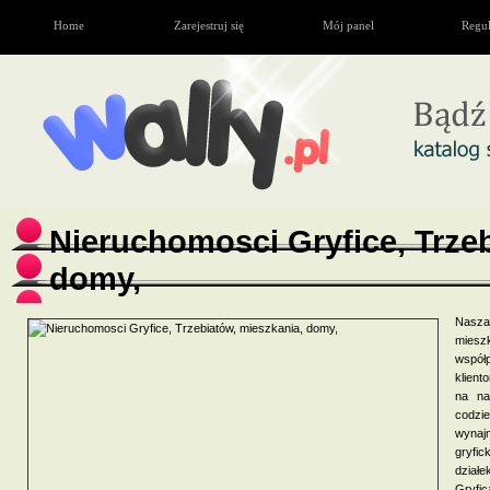
Home
Zarejestruj się
Mój panel
Regu
Nieruchomosci Gryfice, Trze
domy,
Nasza
miesz
współ
klient
na na
codzi
wynaj
gryfi
dział
Gryfi