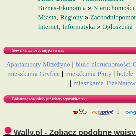
»
Biznes-Ekonomia
Nieruchomości
»
Miasta, Regiony
Zachodniopomor
»
Internet, Informatyka
Ogłoszenia
Słowa kluczowe opisujące serwis:
|
Apartamenty Mrzeżyno
biuro nieruchomości G
|
|
mieszkania Gryfice
mieszkania Płoty
hotele
| |
mieszkania Trzebiatów
Podstronę odwiedziły już roboty wyszukiwarek:
95
1
Wally.pl - Zobacz podobne wpisy 