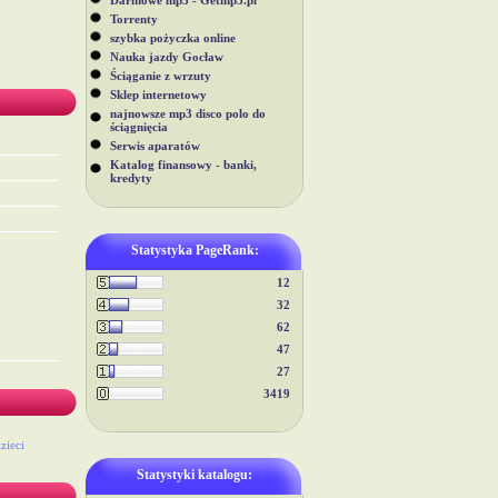
Darmowe mp3 - Getmp3.pl
Torrenty
szybka pożyczka online
Nauka jazdy Gocław
Ściąganie z wrzuty
Sklep internetowy
najnowsze mp3 disco polo do
ściągnięcia
Serwis aparatów
Katalog finansowy - banki,
kredyty
Statystyka PageRank:
12
32
62
47
27
3419
zieci
Statystyki katalogu: