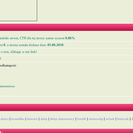
edziło serwis, CTR dla tej strony zatem wynosi
0.86%
.
si
0
, a strona została dodana dnia:
05.06.2010
.
o tym, klikając w ten link!
!
odkategorii:
internetowe
 dzieci
|
krzesełko
|
dziecko
|
sklep
|
sklep internetowy
|
fotelik
|
niemowląt
|
wózek
|
leżaczek
|
d
k: