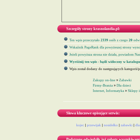
Szczegóły strony krasnolandia.pl:
Ten wpis przeczytało
2339
osób z czego
20
odwi
Wskaźnik PageRank dla powyżeszej strony wyno
Jeżeli powyższa strona nie działa, powiadom Nas 
Wyróżnij ten wpis - bądź widoczny w katalogu
Wpis został dodany do następujących kategorii/p
Zakupy on-line
»
Zabawki
Firmy-Branża
»
Dla dzieci
Internet, Informatyka
»
Sklepy 
Słowa kluczowe opisujące serwis:
kojec
|
przewijak
|
nosidełko
|
zabawki
|
dla
Podstronę odwiedziły już roboty wyszukiware