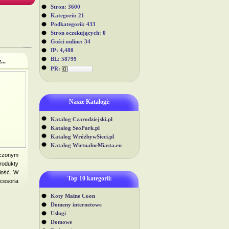
Stron: 3600
Kategorii: 21
Podkategorii: 433
Stron oczekujących: 0
Gości online: 34
IP: 4,480
BL: 58799
..
PR:
Nasze Katalogi:
Katalog Czarodziejski.pl
Katalog SeoPark.pl
Katalog WróżbywSieci.pl
Katalog WirtualneMiasta.eu
czonym
rodukty
łość. W
Top 10 kategorii:
cesoria
Koty Maine Coon
Domeny internetowe
Usługi
Domowe