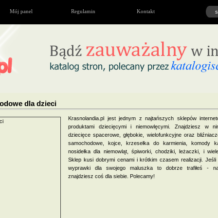
Mój panel
Regulamin
Kontakt
hodowe dla dzieci
Krasnolandia.pl jest jednym z najtańszych sklepów interne
produktami dziecięcymi i niemowlęcymi. Znajdziesz w n
dziecięce spacerowe, głębokie, wielofunkcyjne oraz bliźniacze,
samochodowe, kojce, krzesełka do karmienia, komody ką
nosidełka dla niemowląt, śpiworki, chodziki, leżaczki, i wiel
Sklep kusi dobrymi cenami i krótkim czasem realizacji. Jeśl
wyprawki dla swojego maluszka to dobrze trafiłeś - 
znajdziesz coś dla siebie. Polecamy!