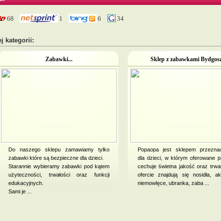
68
1
6
34
j kategorii:
Zabawki...
Sklep z zabawkami Bydgosz.
Do naszego sklepu zamawiamy tylko
Popaopa jest sklepem przezna
zabawki które są bezpieczne dla dzieci.
dla dzieci, w którym oferowane p
Starannie wybieramy zabawki pod kątem
cechuje świetna jakość oraz trwa
użyteczności, trwałości oraz funkcji
ofercie znajdują się nosidła, ak
edukacyjnych.
niemowlęce, ubranka, zaba ...
Sami je ...