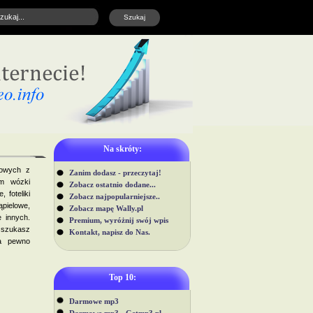
Na skróty:
towych z
Zanim dodasz - przeczytaj!
im wózki
Zobacz ostatnio dodane...
 foteliki
Zobacz najpopularniejsze..
pielowe,
Zobacz mapę Wally.pl
e innych.
Premium, wyróżnij swój wpis
i szukasz
Kontakt, napisz do Nas.
na pewno
Top 10:
Darmowe mp3