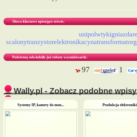
Słowa kluczowe opisujące serwis:
unipolwtykigniazdar
scalonytranzystorelektronikacynatransformato
Podstronę odwiedziły już roboty wyszukiwarek:
97
1
Wally.pl - Zobacz podobne wpisy 
Systemy IP, kamery do mon...
Produkcja elektroniki.