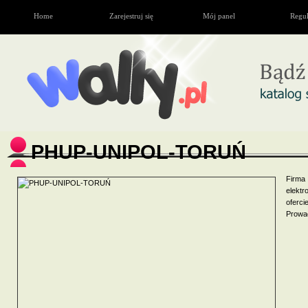
Home
Zarejestruj się
Mój panel
Regu
PHUP-UNIPOL-TORUŃ
Firma
elekt
oferci
Prowad