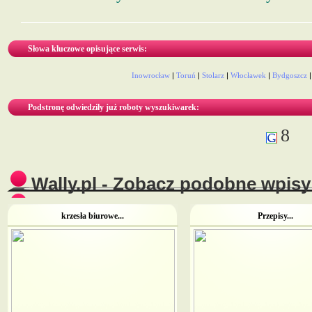
Słowa kluczowe opisujące serwis:
Inowrocław
|
Toruń
|
Stolarz
|
Włocławek
|
Bydgoszcz
Podstronę odwiedziły już roboty wyszukiwarek:
8
Wally.pl - Zobacz podobne wpisy 
krzesła biurowe...
Przepisy...