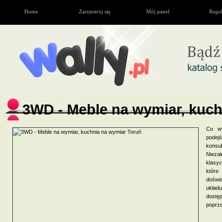
Home
Zarejestruj się
Mój panel
Regu
3WD - Meble na wymiar, kuch
Co wy
podej
konsu
Niezal
klasyc
które
doświa
układ
dostęp
poprze