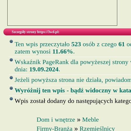
Szczegóły strony https://3wd.pl:
Ten wpis przeczytało
523
osób z czego
61
od
zatem wynosi
11.66%
.
Wskaźnik PageRank dla powyżeszej strony
dnia:
19.09.2024
.
Jeżeli powyższa strona nie działa, powiadom
Wyróżnij ten wpis - bądź widoczny w kata
Wpis został dodany do następujących kategor
»
Dom i wnętrze
Meble
»
Firmy-Branża
Rzemieślnicy